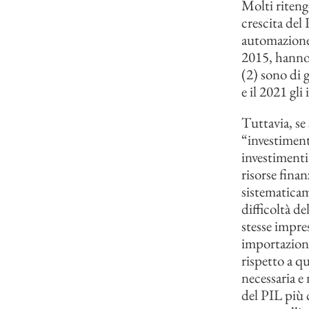
Molti riteng
crescita del 
automazione).
2015, hanno 
(2) sono di g
e il 2021 gl
Tuttavia, se
“investiment
investimenti
risorse fina
sistematicam
difficoltà d
stesse impre
importazioni
rispetto a qu
necessaria e
del PIL più c