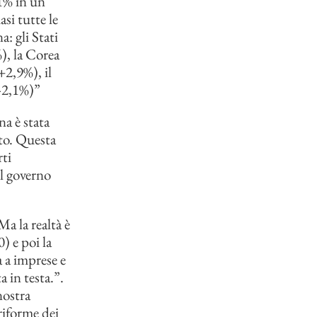
11% in un
si tutte le
: gli Stati
), la Corea
+2,9%), il
(-2,1%)”
a è stata
tto. Questa
rti
el governo
Ma la realtà è
) e poi la
a a imprese e
a in testa.”.
nostra
 riforme dei