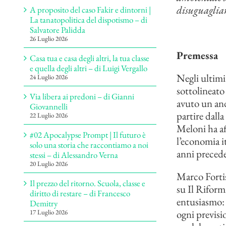
disuguaglia
A proposito del caso Fakir e dintorni |
La tanatopolitica del dispotismo – di
Salvatore Palidda
26 Luglio 2026
Premessa
Casa tua e casa degli altri, la tua classe
e quella degli altri – di Luigi Vergallo
Negli ultimi
24 Luglio 2026
sottolineato
Via libera ai predoni – di Gianni
avuto un and
Giovannelli
partire dall
22 Luglio 2026
Meloni ha af
#02 Apocalypse Prompt | Il futuro è
l’economia it
solo una storia che raccontiamo a noi
anni preceden
stessi – di Alessandro Verna
20 Luglio 2026
Marco Fortis
Il prezzo del ritorno. Scuola, classe e
su Il Riformi
diritto di restare – di Francesco
entusiasmo: 
Demitry
ogni previsio
17 Luglio 2026