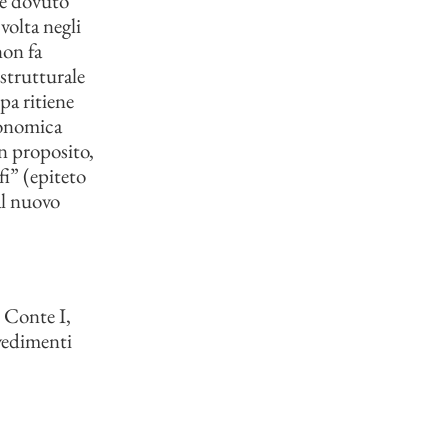
he dovuto
 volta negli
non fa
 strutturale
pa ritiene
economica
n proposito,
i” (epiteto
al nuovo
, Conte I,
vvedimenti