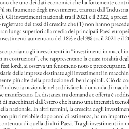
ono che uno dei dati economici che ha fortemente contri
Pil sia l’aumento degli investimenti, trainati dall’Industria
 Gli investimenti nazionali tra il 2021 e il 2022, a prezzi
registrato dei tassi di crescita che (1) non hanno preceden
ran lunga superiori alla media dei principali Paesi europei
i investimenti aumentano del 18% e del 9% tra il 2021 e il 
 scorporiamo gli investimenti in “investimenti in macchina
i in costruzioni”, che rappresentano la quasi totalità degl
 fissi lordi, si osserva un fenomeno noto e preoccupante. 
nziarie delle imprese destinate agli investimenti in macchin
ente più alte della produzione di beni capitali. Ciò dà co
ell’industria nazionale nel soddisfare la domanda di macchi
se manifestano. La distanza tra domanda e offerta è soddis
 di macchinari dall’estero che hanno una intensità tecno
ella nazionale. In altri termini, la crescita degli investime
 non più rinviabile dopo anni di astinenza, ha un impatto s
ontenuta di quella di altri Paesi. Tra gli investimenti in m