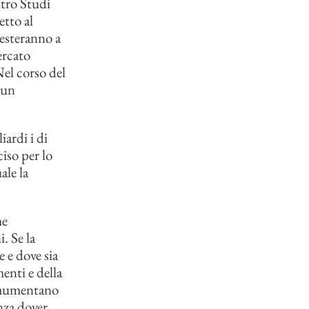
ntro Studi
tto al
testeranno a
ercato
Nel corso del
 un
iardi i di
ciso per lo
ale la
me
. Se la
 e dove sia
menti e della
ù aumentano
nza dover