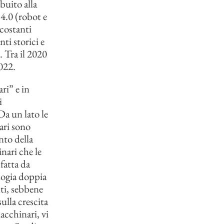
buito alla
 4.0 (robot e
 costanti
ti storici e
. Tra il 2020
2022.
ri” e in
i
Da un lato le
ari sono
nto della
nari che le
fatta da
logia doppia
nti, sebbene
ulla crescita
acchinari, vi