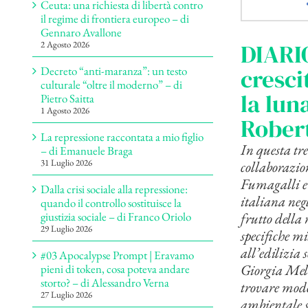
Ceuta: una richiesta di libertà contro
il regime di frontiera europeo – di
Gennaro Avallone
DIARIO
2 Agosto 2026
cresci
Decreto “anti-maranza”: un testo
culturale “oltre il moderno” – di
la lun
Pietro Saitta
1 Agosto 2026
Rober
La repressione raccontata a mio figlio
In questa tr
– di Emanuele Braga
31 Luglio 2026
collaborazi
Fumagalli e 
Dalla crisi sociale alla repressione:
italiana negl
quando il controllo sostituisce la
frutto della 
giustizia sociale – di Franco Oriolo
29 Luglio 2026
specifiche m
all’edilizia 
#03 Apocalypse Prompt | Eravamo
Giorgia Melo
pieni di token, cosa poteva andare
storto? – di Alessandro Verna
trovare mode
27 Luglio 2026
ambientale s