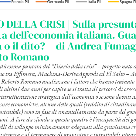
 DELLA CRISI | Sulla presunt
ta dell’economia italiana. Gu
a o il dito? – di Andrea Fumaga
to Romano
edicesima puntata del “Diario della crisi” – progetto nato 
one tra Effimera, Machina-DeriveApprodi ed El Salto – 
Roberto Romano analizzano i fattori che hanno trainato
i ultimi due anni per capire se si tratta di percorsi di cresci
ristrutturazione strategica dell’economia o se sono dovuti 
isure economiche, alcune delle quali (reddito di cittadinan
sostenibile) sono in fase di smantellamento da parte del gov
ni. A fare da sfondo a questo quadro è l’incapacità dei go
lli di sviluppo minimamente adeguati alla gravissima cris
istemica e al permanere di gravissime e intrattabili situaz