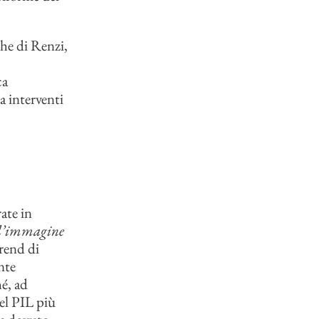
che di Renzi,
ca
a interventi
ate in
ell’immagine
trend di
nte
é, ad
del PIL più