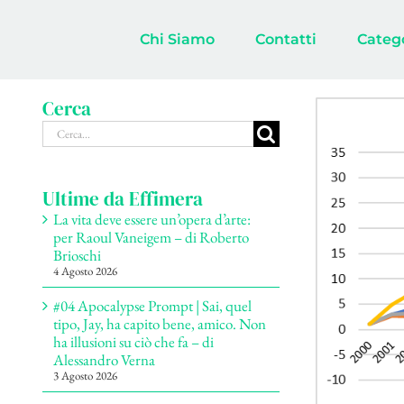
Salta
al
Chi Siamo
Contatti
Categ
contenuto
Cerca
Ingrandisci
Cerca
immagine
per:
Ultime da Effimera
La vita deve essere un’opera d’arte:
per Raoul Vaneigem – di Roberto
Brioschi
4 Agosto 2026
#04 Apocalypse Prompt | Sai, quel
tipo, Jay, ha capito bene, amico. Non
ha illusioni su ciò che fa – di
Alessandro Verna
3 Agosto 2026