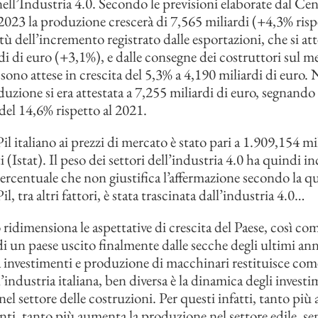
nell’Industria 4.0. Secondo le previsioni elaborate dal Ce
023 la produzione crescerà di 7,565 miliardi (+4,3% rispe
tù dell’incremento registrato dalle esportazioni, che si at
di di euro (+3,1%), e dalle consegne dei costruttori sul m
sono attese in crescita del 5,3% a 4,190 miliardi di euro. 
duzione si era attestata a 7,255 miliardi di euro, segnando
el 14,6% rispetto al 2021.
il italiano ai prezzi di mercato è stato pari a 1.909,154 mil
 (Istat). Il peso dei settori dell’industria 4.0 ha quindi in
rcentuale che non giustifica l’affermazione secondo la qu
il, tra altri fattori, è stata trascinata dall’industria 4.0…
ridimensiona le aspettative di crescita del Paese, così co
i un paese uscito finalmente dalle secche degli ultimi anni
 investimenti e produzione di macchinari restituisce come
’industria italiana, ben diversa è la dinamica degli investi
el settore delle costruzioni. Per questi infatti, tanto pi
enti, tanto più aumenta la produzione nel settore edile, se