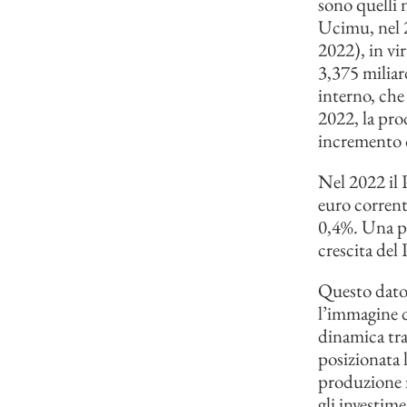
sono quelli 
Ucimu, nel 2
2022), in vir
3,375 miliar
interno, che 
2022, la pro
incremento d
Nel 2022 il P
euro correnti
0,4%. Una pe
crescita del P
Questo dato 
l’immagine d
dinamica tra
posizionata l
produzione n
gli investim