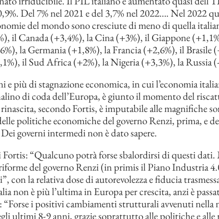
nato irriducibile. Il PIL italiano è aumentato quasi dell’
,9%. Del 7% nel 2021 e del 3,7% nel 2022…. Nel 2022 qua
nomie del mondo sono cresciute di meno di quella italiana
), il Canada (+3,4%), la Cina (+3%), il Giappone (+1,1%
6%), la Germania (+1,8%), la Francia (+2,6%), il Brasile (
1%), il Sud Africa (+2%), la Nigeria (+3,3%), la Russia 
 e più di stagnazione economica, in cui l’economia italian
nalino di coda dell’Europa, è giunto il momento del risca
rinascita, secondo Fortis, è imputabile alle magnifiche so
delle politiche economiche del governo Renzi, prima, e d
 Dei governi intermedi non è dato sapere.
i Fortis: “Qualcuno potrà forse sbalordirsi di questi dati. 
riforme del governo Renzi (in primis il Piano Industria 4.0
”, con la relativa dose di autorevolezza e fiducia trasmess
talia non è più l’ultima in Europa per crescita, anzi è passat
: “Forse i positivi cambiamenti strutturali avvenuti nella 
i ultimi 8-9 anni, grazie soprattutto alle politiche e alle