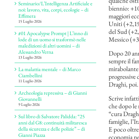
qualche osti
Seminario/L’Intelligenza Artificiale e
biennio: +10
noi: lavoro, vita, corpi, ecologie – di
maggiori eco
Effimera
15 Luglio 2026
Uniti (+2,1%
del Sud (+2,
#01 Apocalypse Prompt | L’inno di
Messico (+3,
lode di un uomo si trasformò nelle
maledizioni di altri uomini – di
Alessandro Verna
Dopo 20 anni
13 Luglio 2026
sempre il fa
mirabolante 
La malattia mentale – di Marco
Ciambellini
progressive 
11 Luglio 2026
Draghi, poi.
Archeologia repressiva – di Gianni
Scrive infatt
Giovannelli
che dopo le 
9 Luglio 2026
“cura Draghi
Sul libro di Salvatore Palidda: “25
famiglie, l’I
anni dal G8: continuità militaresca
E poco oltre
della sicurezza e delle polizie” – di
Gianni Piazza
economia negl