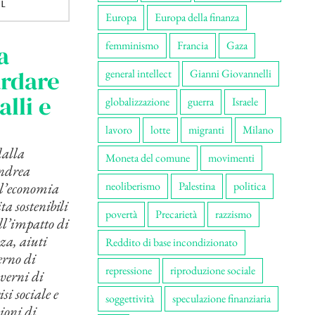
Europa
Europa della finanza
femminismo
Francia
Gaza
a
ardare
general intellect
Gianni Giovannelli
lli e
globalizzazione
guerra
Israele
lavoro
lotte
migranti
Milano
dalla
Moneta del comune
movimenti
Andrea
 l’economia
neoliberismo
Palestina
politica
ta sostenibili
povertà
Precarietà
razzismo
all’impatto di
za, aiuti
Reddito di base incondizionato
erno di
repressione
riproduzione sociale
verni di
i sociale e
soggettività
speculazione finanziaria
ioni di