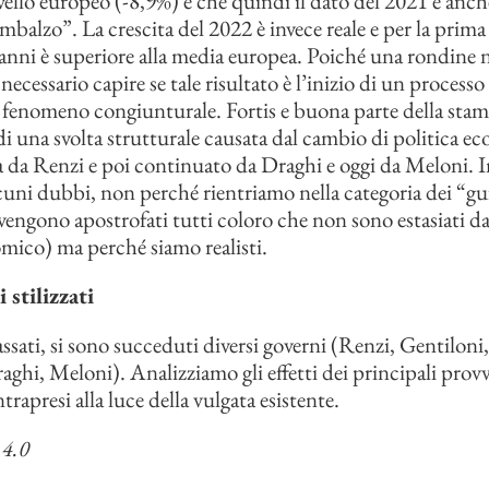
livello europeo (-8,9%) e che quindi il dato del 2021 è anc
rimbalzo”. La crescita del 2022 è invece reale e per la prima
’anni è superiore alla media europea. Poiché una rondine 
necessario capire se tale risultato è l’inizio di un processo
fenomeno congiunturale. Fortis e buona parte della stam
i di una svolta strutturale causata dal cambio di politica 
 da Renzi e poi continuato da Draghi e oggi da Meloni. I
uni dubbi, non perché rientriamo nella categoria dei “guf
 vengono apostrofati tutti coloro che non sono estasiati d
ico) ma perché siamo realisti.
 stilizzati
ssati, si sono succeduti diversi governi (Renzi, Gentiloni
aghi, Meloni). Analizziamo gli effetti dei principali pro
rapresi alla luce della vulgata esistente.
 4.0