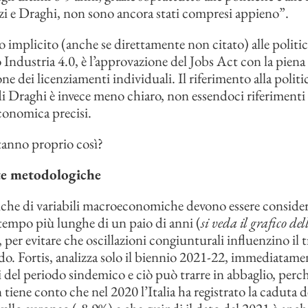
i e Draghi, non sono ancora stati compresi appieno”.
to implicito (anche se direttamente non citato) alle politi
o Industria 4.0, è l’approvazione del Jobs Act con la piena
one dei licenziamenti individuali. Il riferimento alla politi
 Draghi è invece meno chiaro, non essendoci riferimenti 
economica precisi.
tanno proprio così?
e metodologiche
riche di variabili macroeconomiche devono essere consider
i tempo più lunghe di un paio di anni (
si veda il grafico d
, per evitare che oscillazioni congiunturali influenzino il 
o. Fortis, analizza solo il biennio 2021-22, immediatame
 del periodo sindemico e ciò può trarre in abbaglio, perch
tiene conto che nel 2020 l’Italia ha registrato la caduta 