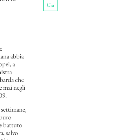
Usa
e
iana abbia
pei, a
istra
mbarda che
e mai negli
09.
 settimane,
 puro
te battuto
a, salvo