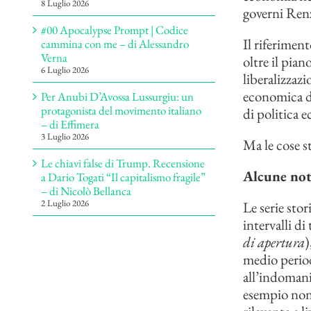
8 Luglio 2026
governi Renz
#00 Apocalypse Prompt | Codice
Il riferimen
cammina con me – di Alessandro
Verna
oltre il pian
6 Luglio 2026
liberalizzazi
economica di
Per Anubi D’Avossa Lussurgiu: un
protagonista del movimento italiano
di politica 
– di Effimera
3 Luglio 2026
Ma le cose s
Le chiavi false di Trump. Recensione
Alcune not
a Dario Togati “Il capitalismo fragile”
– di Nicolò Bellanca
2 Luglio 2026
Le serie sto
intervalli d
di apertura
)
medio period
all’indomani
esempio non 