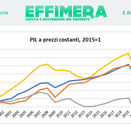
orie
E B