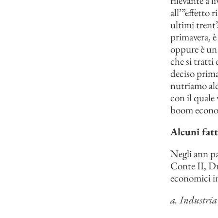
rilevante a 
all’”effetto 
ultimi trent
primavera, è 
oppure è un 
che si tratt
deciso prima
nutriamo alc
con il quale
boom econom
Alcuni fatti
Negli ann pa
Conte II, Dr
economici int
a. Industria