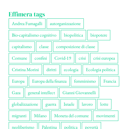
Effimera tags
Andrea Fumagalli
autorganizzazione
Bio-capitalismo cognitivo
biopolitica
biopotere
capitalismo
classe
composizione di classe
Comune
confini
Covid-19
crisi
crisi europea
Cristina Morini
diritti
ecologia
Ecologia politica
Europa
Europa della finanza
femminismo
Francia
Gaza
general intellect
Gianni Giovannelli
globalizzazione
guerra
Israele
lavoro
lotte
migranti
Milano
Moneta del comune
movimenti
neoliberismo
Palestina
politica
povertà