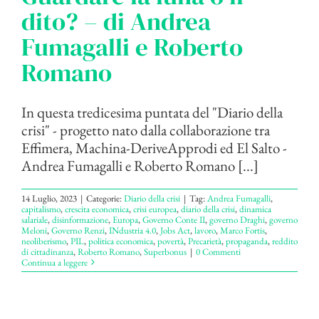
dito? – di Andrea
Fumagalli e Roberto
Romano
In questa tredicesima puntata del "Diario della
crisi" - progetto nato dalla collaborazione tra
Effimera, Machina-DeriveApprodi ed El Salto -
Andrea Fumagalli e Roberto Romano [...]
14 Luglio, 2023
|
Categorie:
Diario della crisi
|
Tag:
Andrea Fumagalli
,
capitalismo
,
crescita economica
,
crisi europea
,
diario della crisi
,
dinamica
salariale
,
disinformazione
,
Europa
,
Governo Conte II
,
governo Draghi
,
governo
Meloni
,
Governo Renzi
,
INdustria 4.0
,
Jobs Act
,
lavoro
,
Marco Fortis
,
neoliberismo
,
PIL
,
politica economica
,
povertà
,
Precarietà
,
propaganda
,
reddito
di cittadinanza
,
Roberto Romano
,
Superbonus
|
0 Commenti
Continua a leggere