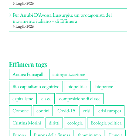
6 Luglio 2026
Per Anubi D’Avossa Lussurgiu: un protagonista del
movimento italiano – di Effimera
3 Luglio 2026
Effimera tags
Andrea Fumagalli
autorganizzazione
Bio-capitalismo cognitivo
biopolitica
biopotere
capitalismo
classe
composizione di classe
Comune
confini
Covid-19
crisi
crisi europea
Cristina Morini
diritti
ecologia
Ecologia politica
Europa
Europa della finanza
femminismo
Francia