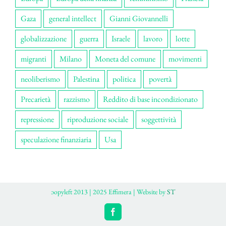
Gaza
general intellect
Gianni Giovannelli
globalizzazione
guerra
Israele
lavoro
lotte
migranti
Milano
Moneta del comune
movimenti
neoliberismo
Palestina
politica
povertà
Precarietà
razzismo
Reddito di base incondizionato
repressione
riproduzione sociale
soggettività
speculazione finanziaria
Usa
ɔopyleft 2013 | 2025 Effimera | Website by
ST
Facebook