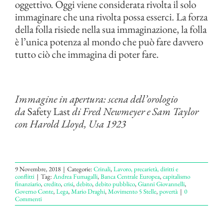
oggettivo. Oggi viene considerata rivolta il solo
immaginare che una rivolta possa esserci. La forza
della folla risiede nella sua immaginazione, la folla
è l’unica potenza al mondo che può fare davvero
tutto ciò che immagina di poter fare.
Immagine in apertura: scena dell’orologio
da
Safety Last
di Fred Newmeyer e Sam Taylor
con Harold Lloyd, Usa 1923
9 Novembre, 2018
|
Categorie:
Crinali
,
Lavoro, precarietà, diritti e
conflitti
|
Tag:
Andrea Fumagalli
,
Banca Centrale Europea
,
capitalismo
finanziario
,
credito
,
crisi
,
debito
,
debito pubblico
,
Gianni Giovannelli
,
Governo Conte
,
Lega
,
Mario Draghi
,
Movimento 5 Stelle
,
povertà
|
0
Commenti