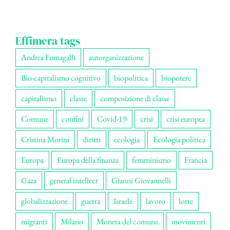
Effimera tags
Andrea Fumagalli
autorganizzazione
Bio-capitalismo cognitivo
biopolitica
biopotere
capitalismo
classe
composizione di classe
Comune
confini
Covid-19
crisi
crisi europea
Cristina Morini
diritti
ecologia
Ecologia politica
Europa
Europa della finanza
femminismo
Francia
Gaza
general intellect
Gianni Giovannelli
globalizzazione
guerra
Israele
lavoro
lotte
migranti
Milano
Moneta del comune
movimenti