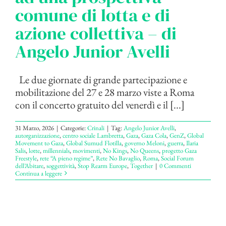
comune di lotta e di
azione collettiva – di
Angelo Junior Avelli
Le due giornate di grande partecipazione e
mobilitazione del 27 e 28 marzo viste a Roma
con il concerto gratuito del venerdì e il [...]
31 Marzo, 2026
|
Categorie:
Crinali
|
Tag:
Angelo Junior Avelli
,
autorganizzazione
,
centro sociale Lambretta
,
Gaza
,
Gaza Cola
,
GenZ
,
Global
Movement to Gaza
,
Global Sumud Flotilla
,
governo Meloni
,
guerra
,
Ilaria
Salis
,
lotte
,
millennials
,
movimenti
,
No Kings
,
No Queens
,
progetto Gaza
Freestyle
,
rete “A pieno regime”
,
Rete No Bavaglio
,
Roma
,
Social Forum
dell’Abitare
,
soggettività
,
Stop Rearm Europe
,
Together
|
0 Commenti
Continua a leggere