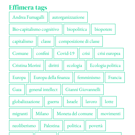
Effimera tags
Andrea Fumagalli
autorganizzazione
Bio-capitalismo cognitivo
biopolitica
biopotere
capitalismo
classe
composizione di classe
Comune
confini
Covid-19
crisi
crisi europea
Cristina Morini
diritti
ecologia
Ecologia politica
Europa
Europa della finanza
femminismo
Francia
Gaza
general intellect
Gianni Giovannelli
globalizzazione
guerra
Israele
lavoro
lotte
migranti
Milano
Moneta del comune
movimenti
neoliberismo
Palestina
politica
povertà