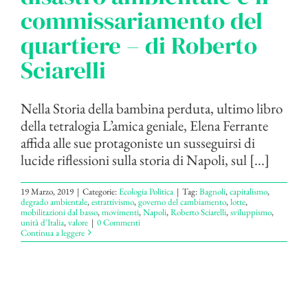
commissariamento del
quartiere – di Roberto
Sciarelli
Nella Storia della bambina perduta, ultimo libro
della tetralogia L’amica geniale, Elena Ferrante
affida alle sue protagoniste un susseguirsi di
lucide riflessioni sulla storia di Napoli, sul [...]
19 Marzo, 2019
|
Categorie:
Ecologia Politica
|
Tag:
Bagnoli
,
capitalismo
,
degrado ambientale
,
estrattivismo
,
governo del cambiamento
,
lotte
,
mobilitazioni dal basso
,
movimenti
,
Napoli
,
Roberto Sciarelli
,
sviluppismo
,
unità d'Italia
,
valore
|
0 Commenti
Continua a leggere