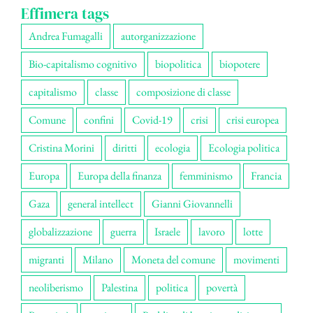
Effimera tags
Andrea Fumagalli
autorganizzazione
Bio-capitalismo cognitivo
biopolitica
biopotere
capitalismo
classe
composizione di classe
Comune
confini
Covid-19
crisi
crisi europea
Cristina Morini
diritti
ecologia
Ecologia politica
Europa
Europa della finanza
femminismo
Francia
Gaza
general intellect
Gianni Giovannelli
globalizzazione
guerra
Israele
lavoro
lotte
migranti
Milano
Moneta del comune
movimenti
neoliberismo
Palestina
politica
povertà