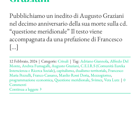
Pubblichiamo un inedito di Augusto Graziani
nel decimo anniversario della sua morte sulla cd.
“questione meridionale” Il testo viene
accompagnata da una prefazione di Francesco
[...]
12 Febbraio, 2024
|
Categorie:
Crinali
|
Tag:
Adriano Giannola
,
Alfredo Del
Monte
,
Andrea Fumagalli
,
Augusto Graziani
,
C.E.I.R.S (Comunità Eureka
Interscienza e Ricerca Sociale)
,
capitalismo
,
dualismo territoriale
,
Francesco
Maria Pezzulli
,
Franco Cassano
,
Manlio Rossi Doria
,
Mezzogiorno
,
programmazione economica
,
Questione meridionale
,
Svimez
,
Vera Lutz
|
0
Commenti
Continua a leggere