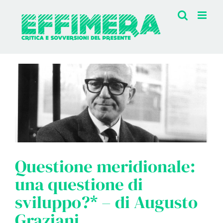
Salta
al
contenuto
Questione meridionale:
una questione di
sviluppo?* – di Augusto
Graziani