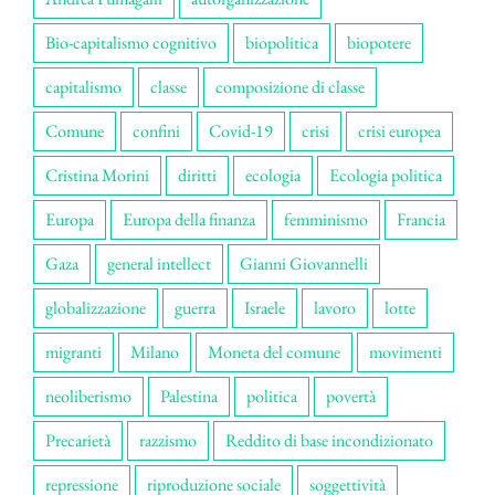
Bio-capitalismo cognitivo
biopolitica
biopotere
capitalismo
classe
composizione di classe
Comune
confini
Covid-19
crisi
crisi europea
Cristina Morini
diritti
ecologia
Ecologia politica
Europa
Europa della finanza
femminismo
Francia
Gaza
general intellect
Gianni Giovannelli
globalizzazione
guerra
Israele
lavoro
lotte
migranti
Milano
Moneta del comune
movimenti
neoliberismo
Palestina
politica
povertà
Precarietà
razzismo
Reddito di base incondizionato
repressione
riproduzione sociale
soggettività