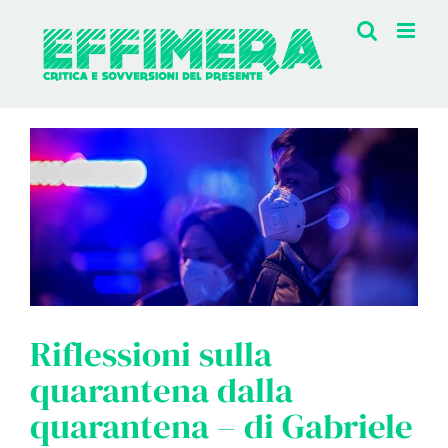
Salta
al
contenuto
Riflessioni sulla
quarantena dalla
quarantena – di Gabriele