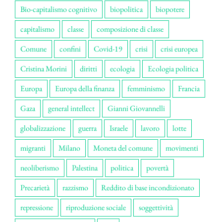
Bio-capitalismo cognitivo
biopolitica
biopotere
capitalismo
classe
composizione di classe
Comune
confini
Covid-19
crisi
crisi europea
Cristina Morini
diritti
ecologia
Ecologia politica
Europa
Europa della finanza
femminismo
Francia
Gaza
general intellect
Gianni Giovannelli
globalizzazione
guerra
Israele
lavoro
lotte
migranti
Milano
Moneta del comune
movimenti
neoliberismo
Palestina
politica
povertà
Precarietà
razzismo
Reddito di base incondizionato
repressione
riproduzione sociale
soggettività