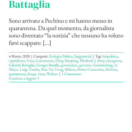
Battaglia
Sono arrivato a Pechino e mi hanno messo in
quarantena. Da quel momento, da giornalista
sono diventato “la notizia” che nessuno ha voluto
farsi scappare: [...]
4 Marzo, 2020
|
Categorie:
Ecologia Politica
,
Soggettività
|
Tag:
biopolitica
,
capitalismo
,
Cina
,
Coronavirus
,
Deng Xiaoping
,
Elizabeth J. Perry
,
emergenza
,
Gabriele Battaglia
,
Georges Bataille
,
governance
,
governo
,
Guomindang
,
Li
Zhiyu
,
Luigi Tomba
,
Mao Tse Tung
,
Milano
,
Partito Comunista
,
Pechino
,
quarantena
,
shequ
,
virus
,
Wuhan
|
1 Commento
Continua a leggere