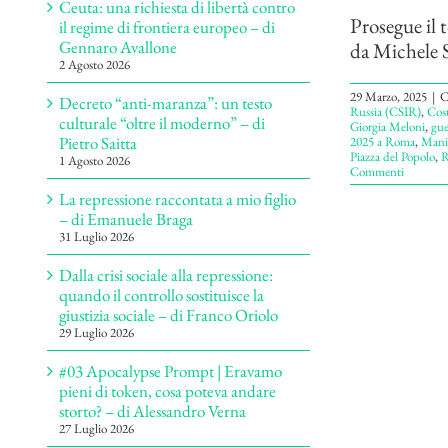
Ceuta: una richiesta di libertà contro
Prosegue il 
il regime di frontiera europeo – di
Gennaro Avallone
da Michele S
2 Agosto 2026
29 Marzo, 2025
|
C
Decreto “anti-maranza”: un testo
Russia (CSIR)
,
Cost
culturale “oltre il moderno” – di
Giorgia Meloni
,
gue
Pietro Saitta
2025 a Roma
,
Manif
Piazza del Popolo
,
R
1 Agosto 2026
Commenti
La repressione raccontata a mio figlio
– di Emanuele Braga
31 Luglio 2026
Dalla crisi sociale alla repressione:
quando il controllo sostituisce la
giustizia sociale – di Franco Oriolo
29 Luglio 2026
#03 Apocalypse Prompt | Eravamo
pieni di token, cosa poteva andare
storto? – di Alessandro Verna
27 Luglio 2026