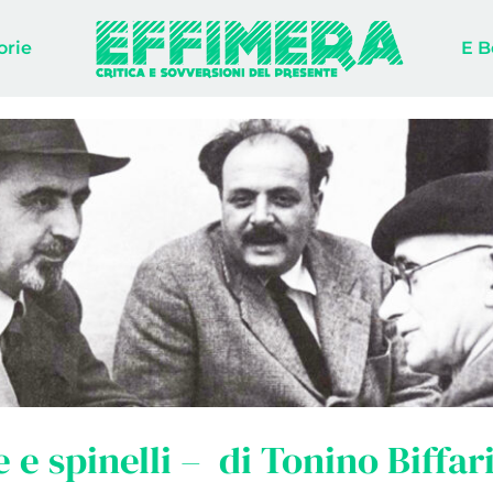
orie
E B
 e spinelli – di Tonino Biffar