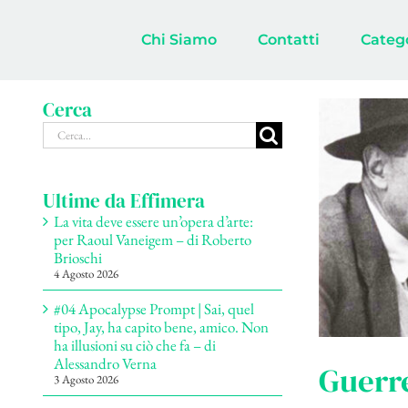
Salta
al
Chi Siamo
Contatti
Categ
contenuto
Cerca
Cerca
per:
Ultime da Effimera
La vita deve essere un’opera d’arte:
per Raoul Vaneigem – di Roberto
Brioschi
4 Agosto 2026
#04 Apocalypse Prompt | Sai, quel
tipo, Jay, ha capito bene, amico. Non
ha illusioni su ciò che fa – di
Alessandro Verna
Guerre
3 Agosto 2026