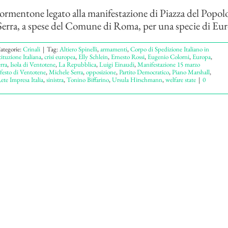
tormentone legato alla manifestazione di Piazza del Popol
erra, a spese del Comune di Roma, per una specie di Euro
ategorie:
Crinali
|
Tag:
Altiero Spinelli
,
armamenti
,
Corpo di Spedizione Italiano in
ituzione Italiana
,
crisi europea
,
Elly Schlein
,
Ernesto Rossi
,
Eugenio Colorni
,
Europa
,
rra
,
Isola di Ventotene
,
La Repubblica
,
Luigi Einaudi
,
Manifestazione 15 marzo
esto di Ventotene
,
Michele Serra
,
opposizione
,
Partito Democratico
,
Piano Marshall
,
ete Impresa Italia
,
sinistra
,
Tonino Biffarino
,
Ursula Hirschmann
,
welfare state
|
0