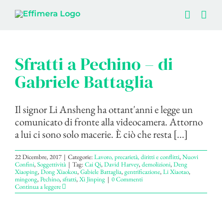
Salta
al
contenuto
Sfratti a Pechino – di
Gabriele Battaglia
Il signor Li Ansheng ha ottant'anni e legge un
comunicato di fronte alla videocamera. Attorno
a lui ci sono solo macerie. È ciò che resta [...]
22 Dicembre, 2017
|
Categorie:
Lavoro, precarietà, diritti e conflitti
,
Nuovi
Confini
,
Soggettività
|
Tag:
Cai Qi
,
David Harvey
,
demolizioni
,
Deng
Xiaoping
,
Dong Xiaokou
,
Gabiele Battaglia
,
gentrificazione
,
Li Xiaotao
,
mingong
,
Pechino
,
sfratti
,
Xi Jinping
|
0 Commenti
Continua a leggere