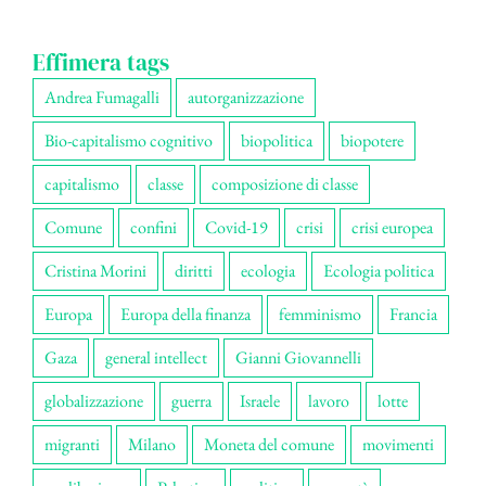
Effimera tags
Andrea Fumagalli
autorganizzazione
Bio-capitalismo cognitivo
biopolitica
biopotere
capitalismo
classe
composizione di classe
Comune
confini
Covid-19
crisi
crisi europea
Cristina Morini
diritti
ecologia
Ecologia politica
Europa
Europa della finanza
femminismo
Francia
Gaza
general intellect
Gianni Giovannelli
globalizzazione
guerra
Israele
lavoro
lotte
migranti
Milano
Moneta del comune
movimenti