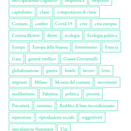
Bio-capitalismo cognitivo
biopolitica
biopotere
capitalismo
classe
composizione di classe
Comune
confini
Covid-19
crisi
crisi europea
Cristina Morini
diritti
ecologia
Ecologia politica
Europa
Europa della finanza
femminismo
Francia
Gaza
general intellect
Gianni Giovannelli
globalizzazione
guerra
Israele
lavoro
lotte
migranti
Milano
Moneta del comune
movimenti
neoliberismo
Palestina
politica
povertà
Precarietà
razzismo
Reddito di base incondizionato
repressione
riproduzione sociale
soggettività
speculazione finanziaria
Usa