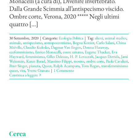
Monacelli (a cura di), Divenire invertebrato.
Dalla Grande Scimmia all’antispecismo viscido.
Ombre corte, Verona, 2020 ***** Negli ultimi
quattro [...]
30 Settembre, 2020
|
Categorie:
Ecologia Politica
|
Tag:
alieni
,
animal studies
,
animale
,
antispecismo
,
antropocentrismo
,
Bogna Konior
,
Carlo Salani
,
China
Miéville
,
Claudio Kulesko
,
Dagmar Van Engen
,
Donna Haraway
,
ecofemminismo
,
Enrico Monacelli
,
essere umano
,
Eugene Thacker
,
Eva
Hayward
,
femminismo
,
Gilles Deleuze
,
H. P. Lovecraft
,
Jacques Derrida
,
Jami
Weinstein
,
Karen Barad
,
Massimo Filippi
,
mostro
,
ombre corte
,
Paola Cavalieri
,
Peter Singer
,
pianeta
,
Queer
,
Ralph Acampora
,
Tom Regan
,
transfemminismo
queer
,
vita
,
Yvette Granata
|
1 Commento
Continua a leggere
Cerca