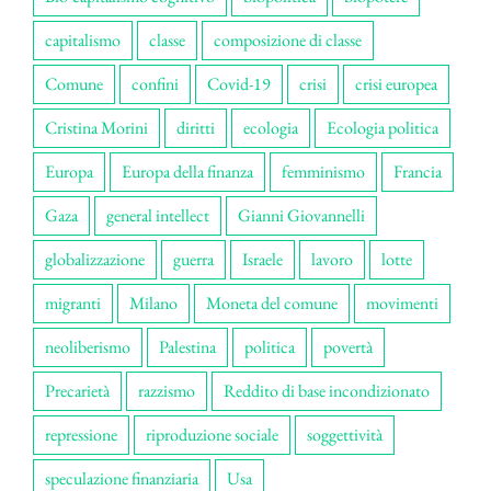
capitalismo
classe
composizione di classe
Comune
confini
Covid-19
crisi
crisi europea
Cristina Morini
diritti
ecologia
Ecologia politica
Europa
Europa della finanza
femminismo
Francia
Gaza
general intellect
Gianni Giovannelli
globalizzazione
guerra
Israele
lavoro
lotte
migranti
Milano
Moneta del comune
movimenti
neoliberismo
Palestina
politica
povertà
Precarietà
razzismo
Reddito di base incondizionato
repressione
riproduzione sociale
soggettività
speculazione finanziaria
Usa