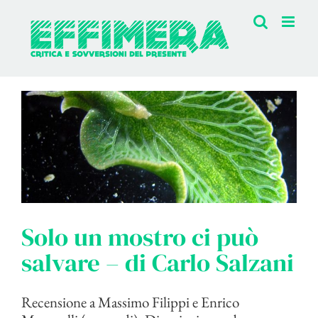
Salta
al
contenuto
Solo un mostro ci può
salvare – di Carlo Salzani
Recensione a Massimo Filippi e Enrico