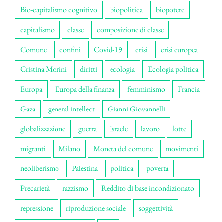
Bio-capitalismo cognitivo
biopolitica
biopotere
capitalismo
classe
composizione di classe
Comune
confini
Covid-19
crisi
crisi europea
Cristina Morini
diritti
ecologia
Ecologia politica
Europa
Europa della finanza
femminismo
Francia
Gaza
general intellect
Gianni Giovannelli
globalizzazione
guerra
Israele
lavoro
lotte
migranti
Milano
Moneta del comune
movimenti
neoliberismo
Palestina
politica
povertà
Precarietà
razzismo
Reddito di base incondizionato
repressione
riproduzione sociale
soggettività