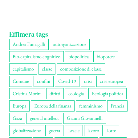
Effimera tags
Andrea Fumagalli
autorganizzazione
Bio-capitalismo cognitivo
biopolitica
biopotere
capitalismo
classe
composizione di classe
Comune
confini
Covid-19
crisi
crisi europea
Cristina Morini
diritti
ecologia
Ecologia politica
Europa
Europa della finanza
femminismo
Francia
Gaza
general intellect
Gianni Giovannelli
globalizzazione
guerra
Israele
lavoro
lotte