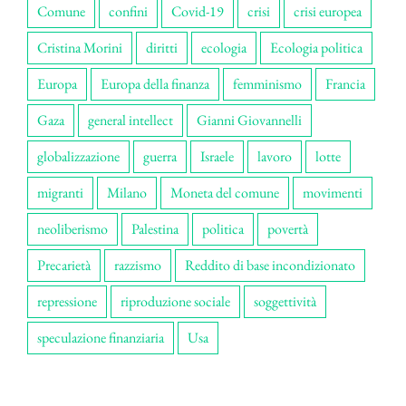
Comune
confini
Covid-19
crisi
crisi europea
Cristina Morini
diritti
ecologia
Ecologia politica
Europa
Europa della finanza
femminismo
Francia
Gaza
general intellect
Gianni Giovannelli
globalizzazione
guerra
Israele
lavoro
lotte
migranti
Milano
Moneta del comune
movimenti
neoliberismo
Palestina
politica
povertà
Precarietà
razzismo
Reddito di base incondizionato
repressione
riproduzione sociale
soggettività
speculazione finanziaria
Usa