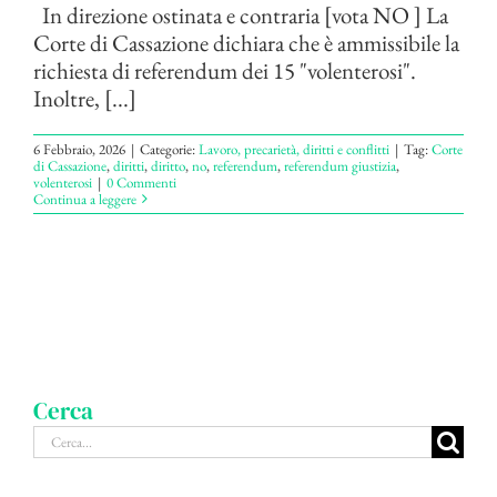
In direzione ostinata e contraria [vota NO ] La
Corte di Cassazione dichiara che è ammissibile la
richiesta di referendum dei 15 "volenterosi".
Inoltre, [...]
6 Febbraio, 2026
|
Categorie:
Lavoro, precarietà, diritti e conflitti
|
Tag:
Corte
di Cassazione
,
diritti
,
diritto
,
no
,
referendum
,
referendum giustizia
,
volenterosi
|
0 Commenti
Continua a leggere
Cerca
Cerca
per: