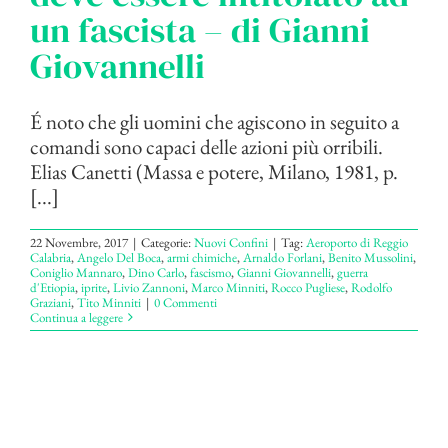
un fascista – di Gianni
Giovannelli
É noto che gli uomini che agiscono in seguito a
comandi sono capaci delle azioni più orribili.
Elias Canetti (Massa e potere, Milano, 1981, p.
[...]
22 Novembre, 2017
|
Categorie:
Nuovi Confini
|
Tag:
Aeroporto di Reggio
Calabria
,
Angelo Del Boca
,
armi chimiche
,
Arnaldo Forlani
,
Benito Mussolini
,
Coniglio Mannaro
,
Dino Carlo
,
fascismo
,
Gianni Giovannelli
,
guerra
d'Etiopia
,
iprite
,
Livio Zannoni
,
Marco Minniti
,
Rocco Pugliese
,
Rodolfo
Graziani
,
Tito Minniti
|
0 Commenti
Continua a leggere