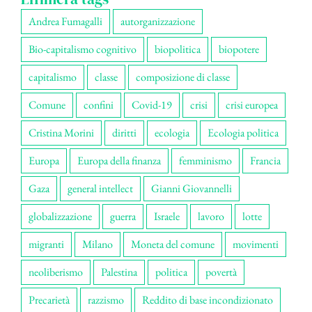
Andrea Fumagalli
autorganizzazione
Bio-capitalismo cognitivo
biopolitica
biopotere
capitalismo
classe
composizione di classe
Comune
confini
Covid-19
crisi
crisi europea
Cristina Morini
diritti
ecologia
Ecologia politica
Europa
Europa della finanza
femminismo
Francia
Gaza
general intellect
Gianni Giovannelli
globalizzazione
guerra
Israele
lavoro
lotte
migranti
Milano
Moneta del comune
movimenti
neoliberismo
Palestina
politica
povertà
Precarietà
razzismo
Reddito di base incondizionato