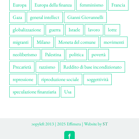
Europa
Europa della finanza
femminismo
Francia
Gaza
general intellect
Gianni Giovannelli
globalizzazione
guerra
Israele
lavoro
lotte
migranti
Milano
Moneta del comune
movimenti
neoliberismo
Palestina
politica
povertà
Precarietà
razzismo
Reddito di base incondizionato
repressione
riproduzione sociale
soggettività
speculazione finanziaria
Usa
ɔopyleft 2013 | 2025 Effimera | Website by
ST
Facebook