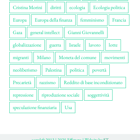
Cristina Morini
diritti
ecologia
Ecologia politica
Europa
Europa della finanza
femminismo
Francia
Gaza
general intellect
Gianni Giovannelli
globalizzazione
guerra
Israele
lavoro
lotte
migranti
Milano
Moneta del comune
movimenti
neoliberismo
Palestina
politica
povertà
Precarietà
razzismo
Reddito di base incondizionato
repressione
riproduzione sociale
soggettività
speculazione finanziaria
Usa
ɔopyleft 2013 | 2025 Effimera | Website by
ST