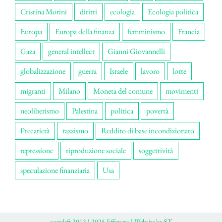
Cristina Morini
diritti
ecologia
Ecologia politica
Europa
Europa della finanza
femminismo
Francia
Gaza
general intellect
Gianni Giovannelli
globalizzazione
guerra
Israele
lavoro
lotte
migranti
Milano
Moneta del comune
movimenti
neoliberismo
Palestina
politica
povertà
Precarietà
razzismo
Reddito di base incondizionato
repressione
riproduzione sociale
soggettività
speculazione finanziaria
Usa
ɔopyleft 2013 | 2025 Effimera | Website by
ST