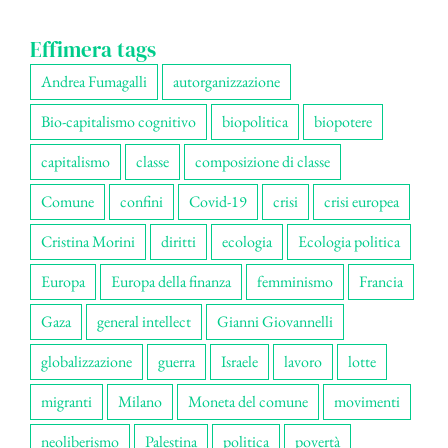
Effimera tags
Andrea Fumagalli
autorganizzazione
Bio-capitalismo cognitivo
biopolitica
biopotere
capitalismo
classe
composizione di classe
Comune
confini
Covid-19
crisi
crisi europea
Cristina Morini
diritti
ecologia
Ecologia politica
Europa
Europa della finanza
femminismo
Francia
Gaza
general intellect
Gianni Giovannelli
globalizzazione
guerra
Israele
lavoro
lotte
migranti
Milano
Moneta del comune
movimenti
neoliberismo
Palestina
politica
povertà