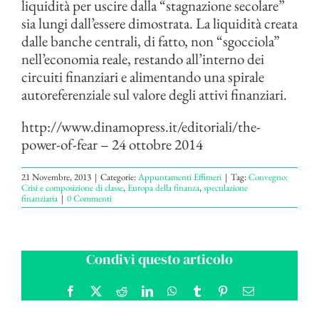
liquidità per uscire dalla “stagnazione secolare”
sia lungi dall’essere dimostrata. La liquidità creata
dalle banche centrali, di fatto, non “sgocciola”
nell’economia reale, restando all’interno dei
circuiti finanziari e alimentando una spirale
autoreferenziale sul valore degli attivi finanziari.
http://www.dinamopress.it/editoriali/the-
power-of-fear – 24 ottobre 2014
21 Novembre, 2013
|
Categorie:
Appuntamenti Effimeri
|
Tag:
Convegno:
Crisi e composizione di classe
,
Europa della finanza
,
speculazione
finanziaria
|
0 Commenti
Condivi questo articolo
Facebook
X
Reddit
LinkedIn
WhatsApp
Tumblr
Pinterest
Email