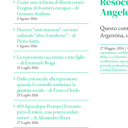
Resoco
Ceuta: una richiesta di libertà contro
il regime di frontiera europeo – di
Angel
Gennaro Avallone
2 Agosto 2026
Questo contr
Decreto “anti-maranza”: un testo
Argentina, sv
culturale “oltre il moderno” – di
Pietro Saitta
1 Agosto 2026
27 Maggio, 2024
|
capitalismo
,
conflitt
La repressione raccontata a mio figlio
Milei
,
La Libertad 
neoliberismo
,
oppos
– di Emanuele Braga
povertà
,
proletarizz
31 Luglio 2026
Unidad Piquetera
,
Dalla crisi sociale alla repressione:
quando il controllo sostituisce la
giustizia sociale – di Franco Oriolo
29 Luglio 2026
#03 Apocalypse Prompt | Eravamo
pieni di token, cosa poteva andare
storto? – di Alessandro Verna
27 Luglio 2026