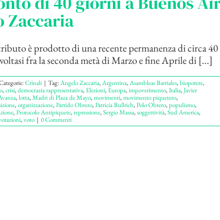
nto di 40 giorni a Buenos Air
o Zaccaria
ibuto è prodotto di una recente permanenza di circa 40 
oltasi fra la seconda metà di Marzo e fine Aprile di [...]
Categorie:
Crinali
|
Tag:
Angelo Zaccaria
,
Argentina
,
Asambleas Barriales
,
biopotere
,
o
,
crisi
,
democrazia rappresentativa
,
Elezioni
,
Europa
,
impoverimento
,
Italia
,
Javier
Avanza
,
lotta
,
Madri di Plaza de Mayo
,
movimenti
,
movimento piquetero
,
izione
,
organizzazione
,
Partido Obrero
,
Patricia Bullrich
,
Polo Obrero
,
populismo
,
azione
,
Protocolo Antipiquete
,
repressione
,
Sergio Massa
,
soggettività
,
Sud America
,
votazioni
,
voto
|
0 Commenti