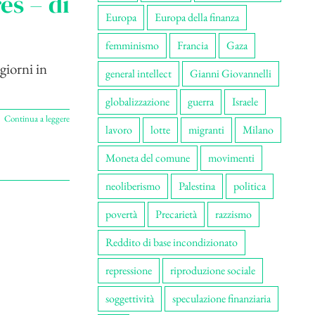
es – di
Europa
Europa della finanza
femminismo
Francia
Gaza
giorni in
general intellect
Gianni Giovannelli
globalizzazione
guerra
Israele
Continua a leggere
lavoro
lotte
migranti
Milano
Moneta del comune
movimenti
neoliberismo
Palestina
politica
povertà
Precarietà
razzismo
Reddito di base incondizionato
repressione
riproduzione sociale
soggettività
speculazione finanziaria