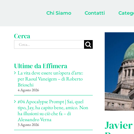
Salta
al
Chi Siamo
Contatti
Categ
contenuto
Cerca
Cerca
per:
Ultime da Effimera
La vita deve essere un’opera d’arte:
per Raoul Vaneigem – di Roberto
Brioschi
4 Agosto 2026
#04 Apocalypse Prompt | Sai, quel
tipo, Jay, ha capito bene, amico. Non
ha illusioni su ciò che fa – di
Alessandro Verna
Javier
3 Agosto 2026