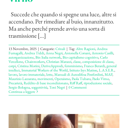
Succede che quando si spegne una luce, altre si
accendano. Per rimediare al buio, innanzitutto.
Ma anche perché prende avvio una sorta di
trasmissione [...]
13 Novembre, 2025
|
Categorie:
Crinali
|
Tag:
Altre Ragioni
,
Andrea
Fumagalli
,
Andrea Tiddi
,
Anna Negri
,
Antonella Corsani
,
Antonio Casilli
,
autorganizzazione
,
Bin Italia network
,
Bio-capitalismo cognitivo
,
Carlo
Vercellone
,
Chainworkers
,
Christian Marazzi
,
classe
,
composizione di classe
,
corpi
,
Cristina Morini
,
DeriveApprodi
,
femminismo
,
Franco Berardi
,
general
intellect
,
Immaterial Workers of the World
,
Istituto Isys Matisse
,
L.A.S.E.R.
,
lavoro
,
lavoro immateriale
,
lotte
,
Manuali di Autodifesa Postfordisti
,
MAP
,
Maurizio Lazzarato
,
movimenti
,
Operaismo
,
Paola Tubaro
,
Paolo Virno
,
Precarietà
,
Reddito di base incondizionato
,
Riff Raff
,
riproduzione sociale
,
Sergio Bologna
,
soggettività
,
Toni Negri
|
0 Commenti
Continua a leggere