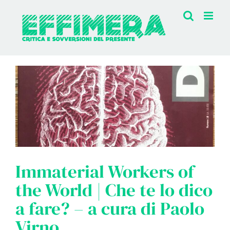
Salta
al
contenuto
Immaterial Workers of
the World | Che te lo dico
a fare? – a cura di Paolo
Virno