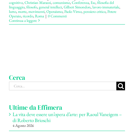
cognitivo
,
Christian Marazzi
,
comunismo
,
Conferenza
,
Esc
,
filosofia del
linguaggio
,
filosofo
,
general intellect
,
Gilbert Simondon
,
lavoro immateriale
,
lutto
,
morte
,
movimenti
,
Operaismo
,
Paolo Virno
,
pensiero critico
,
Potere
Operaio
,
ricordo
,
Roma
|
0 Commenti
Continua a leggere
Cerca
Cerca
per:
Ultime da Effimera
La vita deve essere un’opera d’arte: per Raoul Vaneigem –
di Roberto Brioschi
4 Agosto 2026