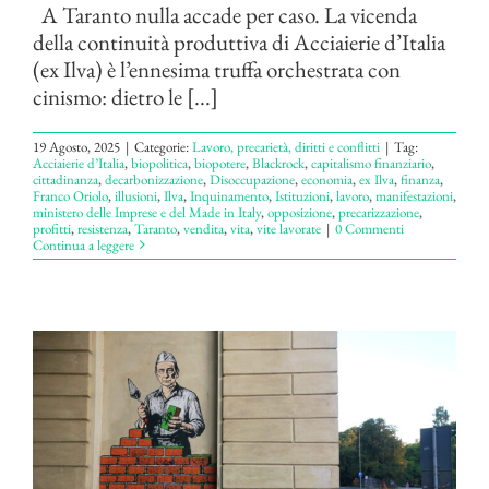
A Taranto nulla accade per caso. La vicenda
della continuità produttiva di Acciaierie d’Italia
(ex Ilva) è l’ennesima truffa orchestrata con
cinismo: dietro le [...]
19 Agosto, 2025
|
Categorie:
Lavoro, precarietà, diritti e conflitti
|
Tag:
Acciaierie d’Italia
,
biopolitica
,
biopotere
,
Blackrock
,
capitalismo finanziario
,
cittadinanza
,
decarbonizzazione
,
Disoccupazione
,
economia
,
ex Ilva
,
finanza
,
Franco Oriolo
,
illusioni
,
Ilva
,
Inquinamento
,
Istituzioni
,
lavoro
,
manifestazioni
,
ministero delle Imprese e del Made in Italy
,
opposizione
,
precarizzazione
,
profitti
,
resistenza
,
Taranto
,
vendita
,
vita
,
vite lavorate
|
0 Commenti
Continua a leggere