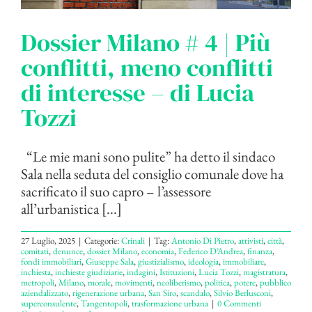
Dossier Milano # 4 | Più
conflitti, meno conflitti
di interesse – di Lucia
Tozzi
“Le mie mani sono pulite” ha detto il sindaco
Sala nella seduta del consiglio comunale dove ha
sacrificato il suo capro – l’assessore
all’urbanistica [...]
27 Luglio, 2025
|
Categorie:
Crinali
|
Tag:
Antonio Di Pietro
,
attivisti
,
città
,
comitati
,
denunce
,
dossier Milano
,
economia
,
Federico D’Andrea
,
finanza
,
fondi immobiliari
,
Giuseppe Sala
,
giustizialismo
,
ideologia
,
immobiliare
,
inchiesta
,
inchieste giudiziarie
,
indagini
,
Istituzioni
,
Lucia Tozzi
,
magistratura
,
metropoli
,
Milano
,
morale
,
movimenti
,
neoliberismo
,
politica
,
potere
,
pubblico
aziendalizzato
,
rigenerazione urbana
,
San Siro
,
scandalo
,
Silvio Berlusconi
,
superconsulente
,
Tangentopoli
,
trasformazione urbana
|
0 Commenti