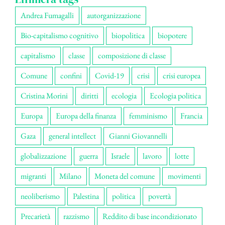
Andrea Fumagalli
autorganizzazione
Bio-capitalismo cognitivo
biopolitica
biopotere
capitalismo
classe
composizione di classe
Comune
confini
Covid-19
crisi
crisi europea
Cristina Morini
diritti
ecologia
Ecologia politica
Europa
Europa della finanza
femminismo
Francia
Gaza
general intellect
Gianni Giovannelli
globalizzazione
guerra
Israele
lavoro
lotte
migranti
Milano
Moneta del comune
movimenti
neoliberismo
Palestina
politica
povertà
Precarietà
razzismo
Reddito di base incondizionato