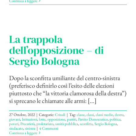
Continua a leggere
La trappola
dell’opposizione – di
Sergio Bologna
Dopo la sconfitta umiliante del centro-sinistra
(preferisco definirlo così l’esito delle elezioni
piuttosto che “la vittoria clamorosa della destra”)
si sprecano le chiamate alle armi: [...]
27 Ottobre, 2022
|
Categorie:
Crinali
|
Tag:
classe
,
classi
,
classi medie
,
destra
,
giovani
,
Istituzioni
,
lotte
,
opposizione
,
partiti
,
Partito Democratico
,
politica
,
poveri
,
Precarietà
,
proletariato
,
sanità pubblica
,
sconfitta
,
Sergio Bologna
,
sindacato
,
sinistra
|
4 Commenti
Continua a leggere