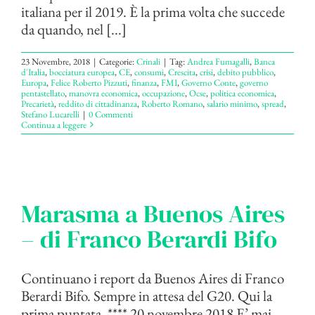
italiana per il 2019. È la prima volta che succede
da quando, nel [...]
23 Novembre, 2018
|
Categorie:
Crinali
|
Tag:
Andrea Fumagalli
,
Banca
d'Italia
,
bocciatura europea
,
CE
,
consumi
,
Crescita
,
crisi
,
debito pubblico
,
Europa
,
Felice Roberto Pizzuti
,
finanza
,
FMI
,
Governo Conte
,
governo
pentastellato
,
manovra economica
,
occupazione
,
Ocse
,
politica economica
,
Precarietà
,
reddito di cittadinanza
,
Roberto Romano
,
salario minimo
,
spread
,
Stefano Lucarelli
|
0 Commenti
Continua a leggere
Marasma a Buenos Aires
– di Franco Berardi Bifo
Continuano i report da Buenos Aires di Franco
Berardi Bifo. Sempre in attesa del G20. Qui la
prima puntata. **** 20 novembre 2018 E’ mai