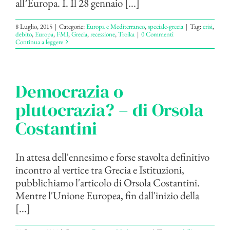
all’Europa. I. Il 28 gennaio [...]
8 Luglio, 2015
|
Categorie:
Europa e Mediterraneo
,
speciale-grecia
|
Tag:
crisi
,
debito
,
Europa
,
FMI
,
Grecia
,
recessione
,
Troika
|
0 Commenti
Continua a leggere
Democrazia o
plutocrazia? – di Orsola
Costantini
In attesa dell'ennesimo e forse stavolta definitivo
incontro al vertice tra Grecia e Istituzioni,
pubblichiamo l'articolo di Orsola Costantini.
Mentre l'Unione Europea, fin dall'inizio della
[...]