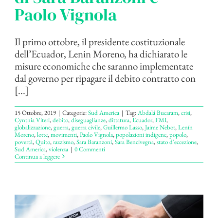
Paolo Vignola
Il primo ottobre, il presidente costituzionale
dell’Ecuador, Lenin Moreno, ha dichiarato le
misure economiche che saranno implementate
dal governo per ripagare il debito contratto con
[...]
15 Ottobre, 2019
|
Categorie:
Sud America
|
Tag:
Abdalá Bucaram
,
crisi
,
Cynthia Viteri
,
debito
,
diseguaglianze
,
dittatura
,
Ecuador
,
FMI
,
globalizzazione
,
guerra
,
guerra civile
,
Guillermo Lasso
,
Jaime Nebot
,
Lenín
Moreno
,
lotte
,
movimenti
,
Paolo Vignola
,
popolazioni indigene
,
popolo
,
povertà
,
Quito
,
razzismo
,
Sara Baranzoni
,
Sara Bencivegna
,
stato d'eccezione
,
Sud America
,
violenza
|
0 Commenti
Continua a leggere