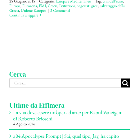
25 Giugno, 2015
|
Categorie:
Europa e Mediterraneo
|
Tag:
crisi dell'euro
,
Europa
,
Eurozona
,
FMI
,
Grecia
,
Istituzioni
,
negoziati greci
,
salvataggio della
Grecia
,
Unione Europea
|
2 Commenti
Continua a leggere
Cerca
Cerca
per:
Ultime da Effimera
La vita deve essere un’opera d’arte: per Raoul Vaneigem –
di Roberto Brioschi
4 Agosto 2026
#04 Apocalypse Prompt | Sai, quel tipo, Jay, ha capito