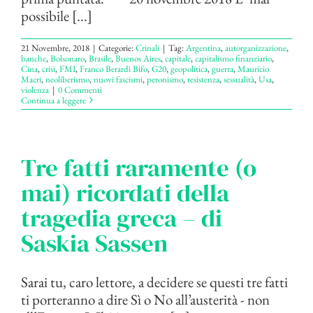
possibile [...]
21 Novembre, 2018
|
Categorie:
Crinali
|
Tag:
Argentina
,
autorganizzazione
,
banche
,
Bolsonaro
,
Brasile
,
Buenos Aires
,
capitale
,
capitalismo finanziario
,
Cina
,
crisi
,
FMI
,
Franco Berardi Bifo
,
G20
,
geopolitica
,
guerra
,
Mauricio
Macri
,
neoliberismo
,
nuovi fascismi
,
peronismo
,
resistenza
,
sessualità
,
Usa
,
violenza
|
0 Commenti
Continua a leggere
Tre fatti raramente (o
mai) ricordati della
tragedia greca – di
Saskia Sassen
Sarai tu, caro lettore, a decidere se questi tre fatti
ti porteranno a dire Sì o No all’austerità - non