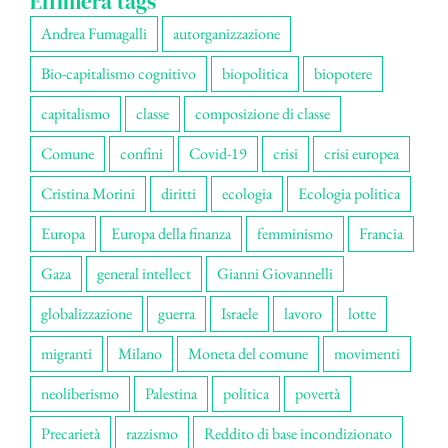
Effimera tags
Andrea Fumagalli
autorganizzazione
Bio-capitalismo cognitivo
biopolitica
biopotere
capitalismo
classe
composizione di classe
Comune
confini
Covid-19
crisi
crisi europea
Cristina Morini
diritti
ecologia
Ecologia politica
Europa
Europa della finanza
femminismo
Francia
Gaza
general intellect
Gianni Giovannelli
globalizzazione
guerra
Israele
lavoro
lotte
migranti
Milano
Moneta del comune
movimenti
neoliberismo
Palestina
politica
povertà
Precarietà
razzismo
Reddito di base incondizionato