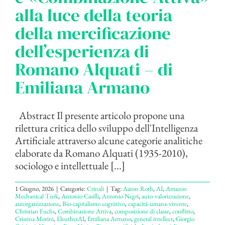
alla luce della teoria
della mercificazione
dell’esperienza di
Romano Alquati – di
Emiliana Armano
Abstract Il presente articolo propone una
rilettura critica dello sviluppo dell'Intelligenza
Artificiale attraverso alcune categorie analitiche
elaborate da Romano Alquati (1935-2010),
sociologo e intellettuale [...]
1 Giugno, 2026
|
Categorie:
Crinali
|
Tag:
Aaron Roth
,
AI
,
Amazon
Mechanical Turk
,
Antonio Casilli
,
Antonio Negri
,
auto-valorizzazione
,
autorganizzazione
,
Bio-capitalismo cognitivo
,
capacità-umana-vivente
,
Christian Fuchs
,
Combinazione Attiva
,
composizione di classe
,
conflitto
,
Cristina Morini
,
EleutherAI
,
Emiliana Armano
,
general intellect
,
Giorgio