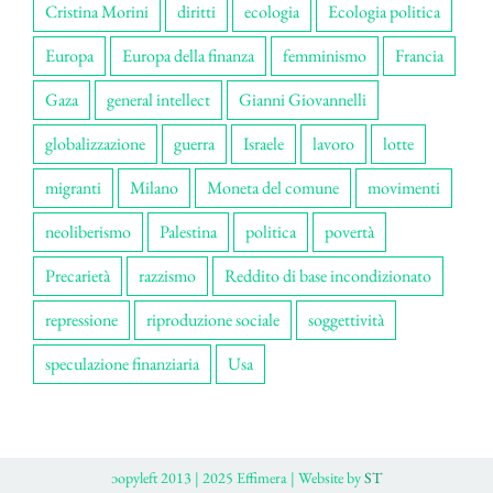
Cristina Morini
diritti
ecologia
Ecologia politica
Europa
Europa della finanza
femminismo
Francia
Gaza
general intellect
Gianni Giovannelli
globalizzazione
guerra
Israele
lavoro
lotte
migranti
Milano
Moneta del comune
movimenti
neoliberismo
Palestina
politica
povertà
Precarietà
razzismo
Reddito di base incondizionato
repressione
riproduzione sociale
soggettività
speculazione finanziaria
Usa
ɔopyleft 2013 | 2025 Effimera | Website by
ST