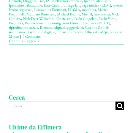
Griziotti
,
Hugging Face
,
IA
,
intelligenza artificiale
,
Iperindustrialismo
,
Iperindustrializzazione
,
Kate Crawford
,
large language models (LLM)
,
lavoro
,
lavoro cognitivo
,
Leopoldina Fortunati
,
LLaMA
,
macchina
,
Matteo
Pasquinelli
,
Maurizio Pentenero
,
Michael Kearns
,
Mistral
,
movimenti
,
Nick
Couldry
,
Nick Dyer-Witheford
,
Operaismo
,
Paolo Cingolani
,
Paolo Virno
,
Precarietà
,
Reinforcement Learning from Human Feedback (RLHF)
,
riproduzione sociale
,
Romano Alquati
,
soggettività
,
Susanne Zuboff
,
sussunzione
,
taylorismo digitale
,
Tiziana Terranova
,
Ulises Ali Mejia
,
Vincent
Mosco
|
0 Commenti
Continua a leggere
Cerca
Cerca
per:
Ultime da Effimera