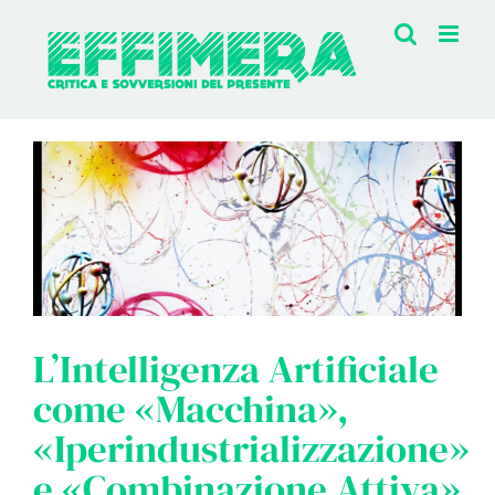
Salta
al
contenuto
L’Intelligenza Artificiale
come «Macchina»,
«Iperindustrializzazione»
e «Combinazione Attiva»