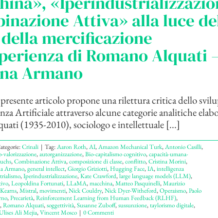
ina», «Iperindustrializzazio
nazione Attiva» alla luce de
 della mercificazione
sperienza di Romano Alquati –
ana Armano
presente articolo propone una rilettura critica dello svil
enza Artificiale attraverso alcune categorie analitiche elab
ti (1935-2010), sociologo e intellettuale [...]
ategorie:
Crinali
|
Tag:
Aaron Roth
,
AI
,
Amazon Mechanical Turk
,
Antonio Casilli
,
o-valorizzazione
,
autorganizzazione
,
Bio-capitalismo cognitivo
,
capacità-umana-
Fuchs
,
Combinazione Attiva
,
composizione di classe
,
conflitto
,
Cristina Morini
,
na Armano
,
general intellect
,
Giorgio Griziotti
,
Hugging Face
,
IA
,
intelligenza
trialismo
,
Iperindustrializzazione
,
Kate Crawford
,
large language models (LLM)
,
tivo
,
Leopoldina Fortunati
,
LLaMA
,
macchina
,
Matteo Pasquinelli
,
Maurizio
 Kearns
,
Mistral
,
movimenti
,
Nick Couldry
,
Nick Dyer-Witheford
,
Operaismo
,
Paolo
rno
,
Precarietà
,
Reinforcement Learning from Human Feedback (RLHF)
,
,
Romano Alquati
,
soggettività
,
Susanne Zuboff
,
sussunzione
,
taylorismo digitale
,
Ulises Ali Mejia
,
Vincent Mosco
|
0 Commenti