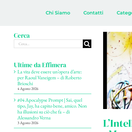
Salta
al
Chi Siamo
Contatti
Categ
contenuto
Cerca
Cerca
per:
Ultime da Effimera
La vita deve essere un’opera d’arte:
per Raoul Vaneigem – di Roberto
Brioschi
4 Agosto 2026
#04 Apocalypse Prompt | Sai, quel
tipo, Jay, ha capito bene, amico. Non
ha illusioni su ciò che fa – di
Alessandro Verna
L’Inte
3 Agosto 2026