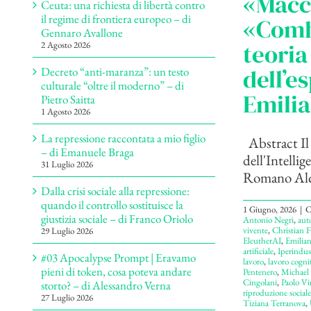
«Macch
Ceuta: una richiesta di libertà contro
il regime di frontiera europeo – di
«Combi
Gennaro Avallone
teoria
2 Agosto 2026
dell’e
Decreto “anti-maranza”: un testo
culturale “oltre il moderno” – di
Emili
Pietro Saitta
1 Agosto 2026
La repressione raccontata a mio figlio
Abstract Il 
– di Emanuele Braga
dell'Intellig
31 Luglio 2026
Romano Alqua
Dalla crisi sociale alla repressione:
quando il controllo sostituisce la
1 Giugno, 2026
|
C
giustizia sociale – di Franco Oriolo
Antonio Negri
,
aut
vivente
,
Christian 
29 Luglio 2026
EleutherAI
,
Emilia
artificiale
,
Iperindus
#03 Apocalypse Prompt | Eravamo
lavoro
,
lavoro cogni
pieni di token, cosa poteva andare
Pentenero
,
Michael
Cingolani
,
Paolo Vi
storto? – di Alessandro Verna
riproduzione sociale
27 Luglio 2026
Tiziana Terranova
,