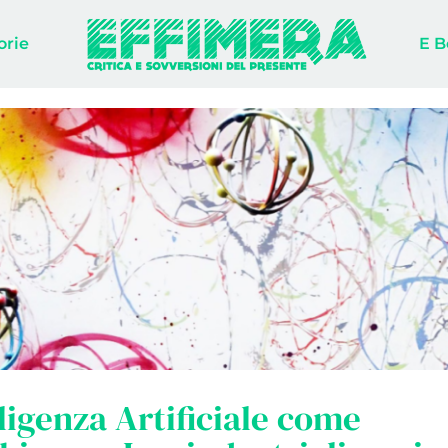
orie
E B
lligenza Artificiale come