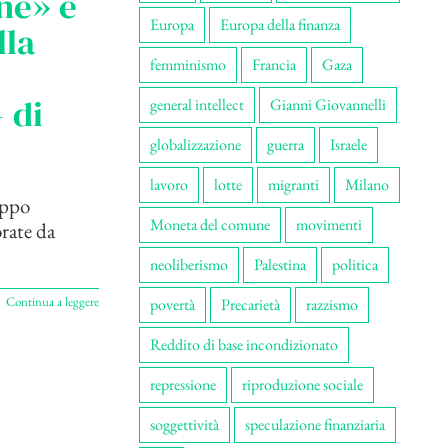
ne» e
Europa
Europa della finanza
lla
femminismo
Francia
Gaza
 di
general intellect
Gianni Giovannelli
globalizzazione
guerra
Israele
lavoro
lotte
migranti
Milano
uppo
Moneta del comune
movimenti
orate da
neoliberismo
Palestina
politica
Continua a leggere
povertà
Precarietà
razzismo
Reddito di base incondizionato
repressione
riproduzione sociale
soggettività
speculazione finanziaria