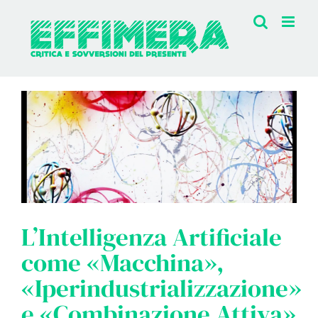
Salta
al
contenuto
L’Intelligenza Artificiale
come «Macchina»,
«Iperindustrializzazione»
e «Combinazione Attiva»