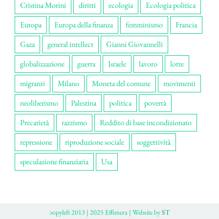
Cristina Morini
diritti
ecologia
Ecologia politica
Europa
Europa della finanza
femminismo
Francia
Gaza
general intellect
Gianni Giovannelli
globalizzazione
guerra
Israele
lavoro
lotte
migranti
Milano
Moneta del comune
movimenti
neoliberismo
Palestina
politica
povertà
Precarietà
razzismo
Reddito di base incondizionato
repressione
riproduzione sociale
soggettività
speculazione finanziaria
Usa
ɔopyleft 2013 | 2025 Effimera | Website by
ST