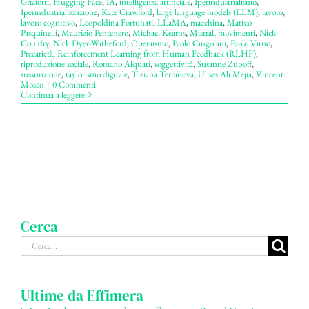
Griziotti
,
Hugging Face
,
IA
,
intelligenza artificiale
,
Iperindustrialismo
,
Iperindustrializzazione
,
Kate Crawford
,
large language models (LLM)
,
lavoro
,
lavoro cognitivo
,
Leopoldina Fortunati
,
LLaMA
,
macchina
,
Matteo
Pasquinelli
,
Maurizio Pentenero
,
Michael Kearns
,
Mistral
,
movimenti
,
Nick
Couldry
,
Nick Dyer-Witheford
,
Operaismo
,
Paolo Cingolani
,
Paolo Virno
,
Precarietà
,
Reinforcement Learning from Human Feedback (RLHF)
,
riproduzione sociale
,
Romano Alquati
,
soggettività
,
Susanne Zuboff
,
sussunzione
,
taylorismo digitale
,
Tiziana Terranova
,
Ulises Ali Mejia
,
Vincent
Mosco
|
0 Commenti
Continua a leggere
Cerca
Cerca
per:
Ultime da Effimera