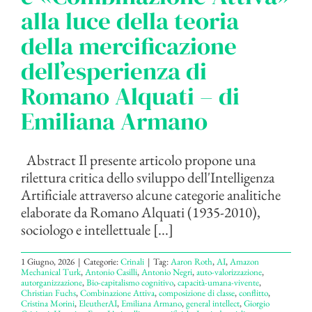
alla luce della teoria
della mercificazione
dell’esperienza di
Romano Alquati – di
Emiliana Armano
Abstract Il presente articolo propone una
rilettura critica dello sviluppo dell'Intelligenza
Artificiale attraverso alcune categorie analitiche
elaborate da Romano Alquati (1935-2010),
sociologo e intellettuale [...]
1 Giugno, 2026
|
Categorie:
Crinali
|
Tag:
Aaron Roth
,
AI
,
Amazon
Mechanical Turk
,
Antonio Casilli
,
Antonio Negri
,
auto-valorizzazione
,
autorganizzazione
,
Bio-capitalismo cognitivo
,
capacità-umana-vivente
,
Christian Fuchs
,
Combinazione Attiva
,
composizione di classe
,
conflitto
,
Cristina Morini
,
EleutherAI
,
Emiliana Armano
,
general intellect
,
Giorgio