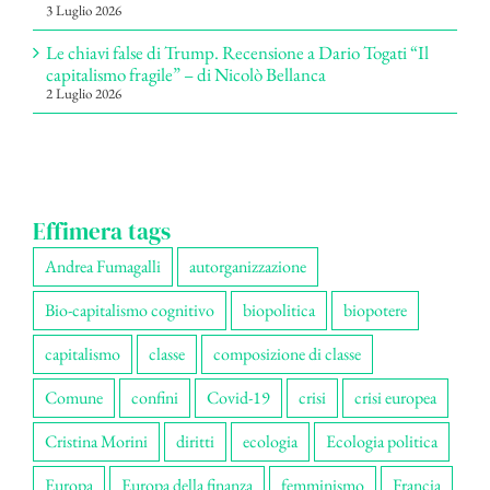
3 Luglio 2026
Le chiavi false di Trump. Recensione a Dario Togati “Il
capitalismo fragile” – di Nicolò Bellanca
2 Luglio 2026
Effimera tags
Andrea Fumagalli
autorganizzazione
Bio-capitalismo cognitivo
biopolitica
biopotere
capitalismo
classe
composizione di classe
Comune
confini
Covid-19
crisi
crisi europea
Cristina Morini
diritti
ecologia
Ecologia politica
Europa
Europa della finanza
femminismo
Francia