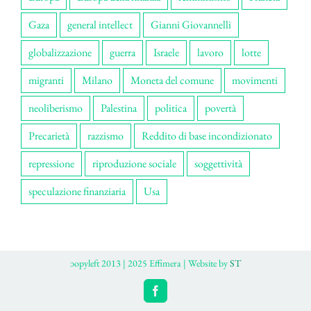
Gaza
general intellect
Gianni Giovannelli
globalizzazione
guerra
Israele
lavoro
lotte
migranti
Milano
Moneta del comune
movimenti
neoliberismo
Palestina
politica
povertà
Precarietà
razzismo
Reddito di base incondizionato
repressione
riproduzione sociale
soggettività
speculazione finanziaria
Usa
ɔopyleft 2013 | 2025 Effimera | Website by
ST
Facebook