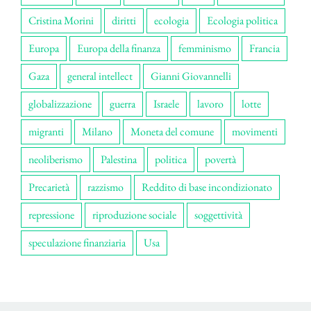
Cristina Morini
diritti
ecologia
Ecologia politica
Europa
Europa della finanza
femminismo
Francia
Gaza
general intellect
Gianni Giovannelli
globalizzazione
guerra
Israele
lavoro
lotte
migranti
Milano
Moneta del comune
movimenti
neoliberismo
Palestina
politica
povertà
Precarietà
razzismo
Reddito di base incondizionato
repressione
riproduzione sociale
soggettività
speculazione finanziaria
Usa