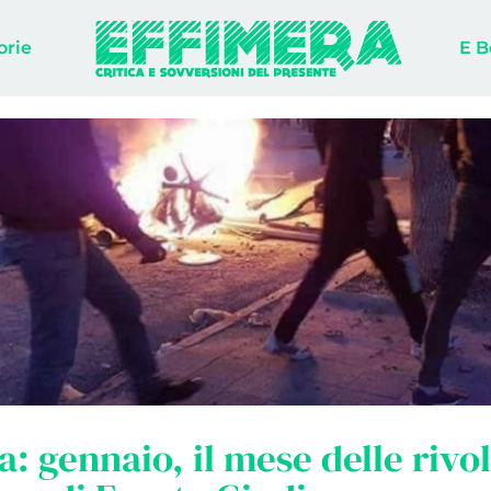
orie
E B
a: gennaio, il mese delle rivo