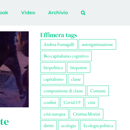
ook
Video
Archivio
Effimera tags
Andrea Fumagalli
autorganizzazione
Bio-capitalismo cognitivo
biopolitica
biopotere
capitalismo
classe
composizione di classe
Comune
confini
Covid-19
crisi
crisi europea
Cristina Morini
lte
diritti
ecologia
Ecologia politica