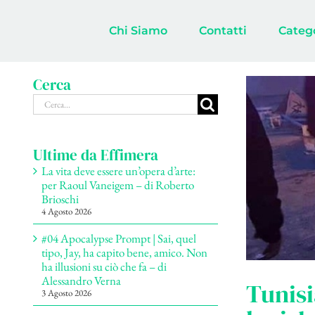
Salta
al
Chi Siamo
Contatti
Categ
contenuto
Cerca
Cerca
per:
Ultime da Effimera
La vita deve essere un’opera d’arte:
per Raoul Vaneigem – di Roberto
Brioschi
4 Agosto 2026
#04 Apocalypse Prompt | Sai, quel
tipo, Jay, ha capito bene, amico. Non
ha illusioni su ciò che fa – di
Alessandro Verna
Tunisi
3 Agosto 2026