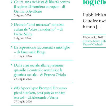
logich
Ceuta: una richiesta di libertà contro
il regime di frontiera europeo – di
Gennaro Avallone
Pubblichiamo
2 Agosto 2026
Giudice usci
Decreto “anti-maranza”: un testo
hanno [...]
culturale “oltre il moderno” – di
Pietro Saitta
18 Gennaio, 2018
|
1 Agosto 2026
privato
,
debito pub
Youssef Chahedh
|
La repressione raccontata a mio figlio
– di Emanuele Braga
31 Luglio 2026
Dalla crisi sociale alla repressione:
quando il controllo sostituisce la
giustizia sociale – di Franco Oriolo
29 Luglio 2026
#03 Apocalypse Prompt | Eravamo
pieni di token, cosa poteva andare
storto? – di Alessandro Verna
27 Luglio 2026