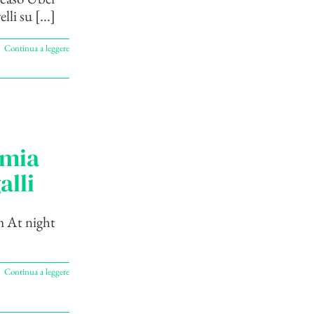
li su [...]
Continua a leggere
omia
lli
m At night
Continua a leggere