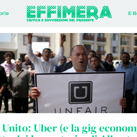
orie
E B
Unito: Uber (e la gig econom