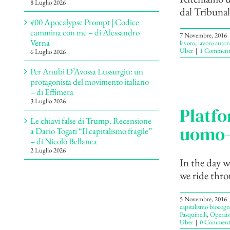
8 Luglio 2026
dal Tribunal
#00 Apocalypse Prompt | Codice
cammina con me – di Alessandro
7 Novembre, 2016
Verna
lavoro
,
lavoro auto
Uber
|
1 Comment
6 Luglio 2026
Per Anubi D’Avossa Lussurgiu: un
protagonista del movimento italiano
– di Effimera
3 Luglio 2026
Platfo
Le chiavi false di Trump. Recensione
uomo-
a Dario Togati “Il capitalismo fragile”
– di Nicolò Bellanca
2 Luglio 2026
In the day w
we ride thro
5 Novembre, 2016
capitalismo biocogn
Pasquinelli
,
Operai
Uber
|
0 Comment