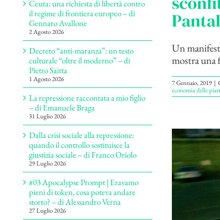
sconfi
Ceuta: una richiesta di libertà contro
il regime di frontiera europeo – di
Panta
Gennaro Avallone
2 Agosto 2026
Un manifesto
Decreto “anti-maranza”: un testo
mostra una f
culturale “oltre il moderno” – di
Pietro Saitta
1 Agosto 2026
7 Gennaio, 2019
|
economia delle piat
La repressione raccontata a mio figlio
– di Emanuele Braga
31 Luglio 2026
Dalla crisi sociale alla repressione:
quando il controllo sostituisce la
giustizia sociale – di Franco Oriolo
29 Luglio 2026
#03 Apocalypse Prompt | Eravamo
pieni di token, cosa poteva andare
storto? – di Alessandro Verna
27 Luglio 2026