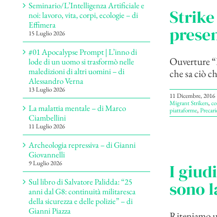
Seminario/L’Intelligenza Artificiale e
Strike
noi: lavoro, vita, corpi, ecologie – di
Effimera
presen
15 Luglio 2026
#01 Apocalypse Prompt | L’inno di
Ouverture “D
lode di un uomo si trasformò nelle
maledizioni di altri uomini – di
che sa ciò c
Alessandro Verna
13 Luglio 2026
11 Dicembre, 2016
Migrant Strikers
,
co
La malattia mentale – di Marco
piattaforme
,
Precari
Ciambellini
11 Luglio 2026
Archeologia repressiva – di Gianni
Giovannelli
9 Luglio 2026
I giud
Sul libro di Salvatore Palidda: “25
sono l
anni dal G8: continuità militaresca
della sicurezza e delle polizie” – di
Gianni Piazza
Riteniamo ut