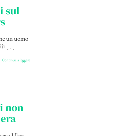
i sul
rs
ione un uomo
ù [...]
Continua a leggere
ti non
mera
l caso Uber