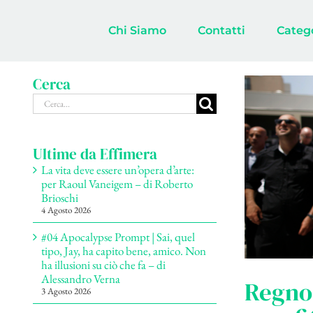
Salta
al
Chi Siamo
Contatti
Categ
contenuto
Cerca
Cerca
per:
Ultime da Effimera
La vita deve essere un’opera d’arte:
per Raoul Vaneigem – di Roberto
Brioschi
4 Agosto 2026
#04 Apocalypse Prompt | Sai, quel
tipo, Jay, ha capito bene, amico. Non
ha illusioni su ciò che fa – di
Alessandro Verna
Regno 
3 Agosto 2026