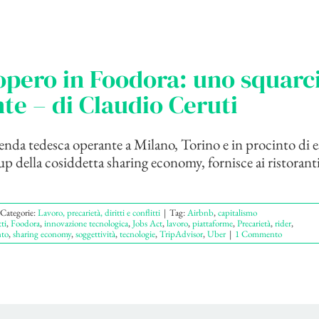
opero in Foodora: uno squarci
te – di Claudio Ceruti
enda tedesca operante a Milano, Torino e in procinto di e
p della cosiddetta sharing economy, fornisce ai ristorant
Categorie:
Lavoro, precarietà, diritti e conflitti
|
Tag:
Airbnb
,
capitalismo
ti
,
Foodora
,
innovazione tecnologica
,
Jobs Act
,
lavoro
,
piattaforme
,
Precarietà
,
rider
,
nto
,
sharing economy
,
soggettività
,
tecnologie
,
TripAdvisor
,
Uber
|
1 Commento