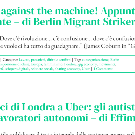
 against the machine! Appunt
te – di Berlin Migrant Strike
ove c'è rivoluzione... c'è confusione... dove c'è confus
he vuole ci ha tutto da guadagnare.” (James Coburn in “Gi
|
Categorie:
Lavoro, precarietà, diritti e conflitti
|
Tag:
autorganizzazione
,
Berlin
mposizione di classe
,
Europa
,
femminismo
,
Foodora
,
gig economy
,
movimenti
,
età
,
sciopero digitale
,
sciopero sociale
,
sharing economy
,
Uber
|
1 Commento
ici di Londra a Uber: gli autis
avoratori autonomi – di Effi
ile pubblicare il testo integrale della sentenza emessa su