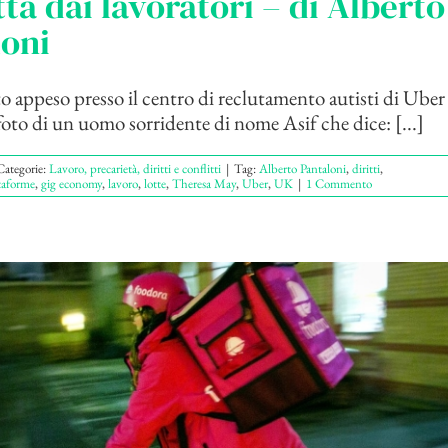
tta dai lavoratori – di Alberto
loni
 appeso presso il centro di reclutamento autisti di Uber
oto di un uomo sorridente di nome Asif che dice: [...]
Categorie:
Lavoro, precarietà, diritti e conflitti
|
Tag:
Alberto Pantaloni
,
diritti
,
taforme
,
gig economy
,
lavoro
,
lotte
,
Theresa May
,
Uber
,
UK
|
1 Commento