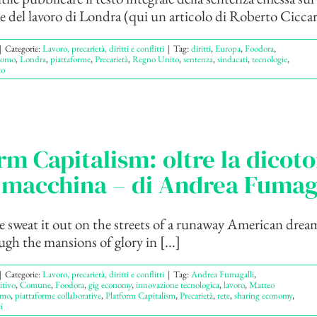
e del lavoro di Londra (qui un articolo di Roberto Ciccarel
|
Categorie:
Lavoro, precarietà, diritti e conflitti
|
Tag:
diritti
,
Europa
,
Foodora
,
nomo
,
Londra
,
piattaforme
,
Precarietà
,
Regno Unito
,
sentenza
,
sindacati
,
tecnologie
,
o
rm Capitalism: oltre la dicot
macchina – di Andrea Fumaga
e sweat it out on the streets of a runaway American drea
ugh the mansions of glory in [...]
|
Categorie:
Lavoro, precarietà, diritti e conflitti
|
Tag:
Andrea Fumagalli
,
itivo
,
Comune
,
Foodora
,
gig economy
,
innovazione tecnologica
,
lavoro
,
Matteo
smo
,
piattaforme collaborative
,
Platform Capitalism
,
Precarietà
,
rete
,
sharing economy
,
i