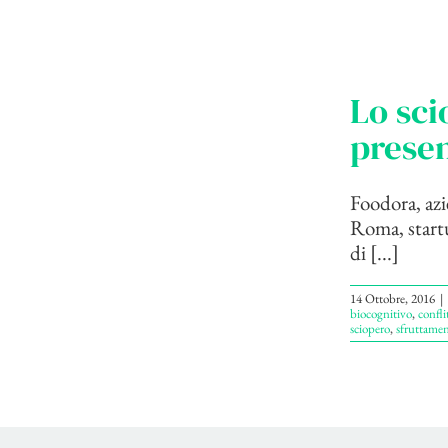
Lo sci
presen
Foodora, azi
Roma, startu
di [...]
14 Ottobre, 2016
|
biocognitivo
,
conflit
sciopero
,
sfruttame