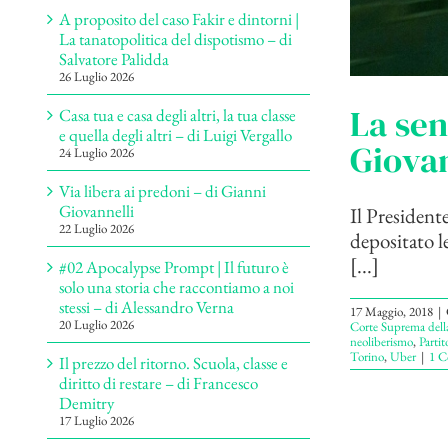
A proposito del caso Fakir e dintorni |
La tanatopolitica del dispotismo – di
Salvatore Palidda
26 Luglio 2026
La sen
Casa tua e casa degli altri, la tua classe
e quella degli altri – di Luigi Vergallo
Giovan
24 Luglio 2026
Via libera ai predoni – di Gianni
Giovannelli
Il President
22 Luglio 2026
depositato l
[...]
#02 Apocalypse Prompt | Il futuro è
solo una storia che raccontiamo a noi
stessi – di Alessandro Verna
17 Maggio, 2018
|
20 Luglio 2026
Corte Suprema della
neoliberismo
,
Parti
Torino
,
Uber
|
1 
Il prezzo del ritorno. Scuola, classe e
diritto di restare – di Francesco
Demitry
17 Luglio 2026