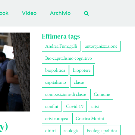
ook
Video
Archivio
Effimera tags
Andrea Fumagalli
autorganizzazione
Bio-capitalismo cognitivo
biopolitica
biopotere
capitalismo
classe
composizione di classe
Comune
confini
Covid-19
crisi
crisi europea
Cristina Morini
y)
diritti
ecologia
Ecologia politica