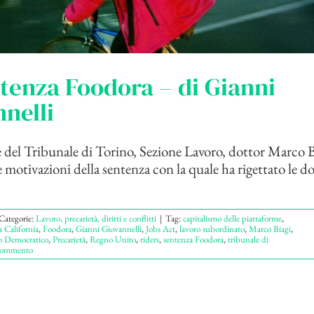
tenza Foodora – di Gianni
nelli
e del Tribunale di Torino, Sezione Lavoro, dottor Marco 
e motivazioni della sentenza con la quale ha rigettato le 
Categorie:
Lavoro, precarietà, diritti e conflitti
|
Tag:
capitalismo delle piattaforme
,
 California
,
Foodora
,
Gianni Giovannelli
,
Jobs Act
,
lavoro subordinato
,
Marco Biagi
,
to Democratico
,
Precarietà
,
Regno Unito
,
riders
,
sentenza Foodora
,
tribunale di
Commento