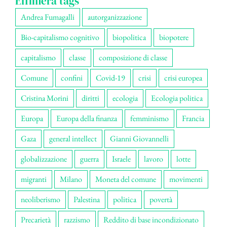
Effimera tags
Andrea Fumagalli
autorganizzazione
Bio-capitalismo cognitivo
biopolitica
biopotere
capitalismo
classe
composizione di classe
Comune
confini
Covid-19
crisi
crisi europea
Cristina Morini
diritti
ecologia
Ecologia politica
Europa
Europa della finanza
femminismo
Francia
Gaza
general intellect
Gianni Giovannelli
globalizzazione
guerra
Israele
lavoro
lotte
migranti
Milano
Moneta del comune
movimenti
neoliberismo
Palestina
politica
povertà
Precarietà
razzismo
Reddito di base incondizionato