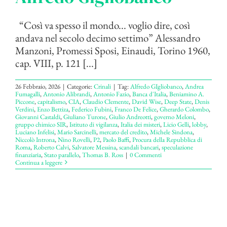
“Così va spesso il mondo... voglio dire, così
andava nel secolo decimo settimo” Alessandro
Manzoni, Promessi Sposi, Einaudi, Torino 1960,
cap. VIII, p. 121 [...]
26 Febbraio, 2026
|
Categorie:
Crinali
|
Tag:
Alfredo GIgliobanco
,
Andrea
Fumagalli
,
Antonio Alibrandi
,
Antonio Fazio
,
Banca d'Italia
,
Beniamino A.
Piccone
,
capitalismo
,
CIA
,
Claudio Clemente
,
David Wise
,
Deep State
,
Denis
Verdini
,
Enzo Bettiza
,
Federico Fubini
,
Franco De Felice
,
Gherardo Colombo
,
Giovanni Castaldi
,
Giuliano Turone
,
Giulio Andreotti
,
governo Meloni
,
gruppo chimico SIR
,
Istituto di vigilanza
,
Italia dei misteri
,
Licio Gelli
,
lobby
,
Luciano Infelisi
,
Mario Sarcinelli
,
mercato del credito
,
Michele Sindona
,
Niccolò Introna
,
Nino Rovelli
,
P2
,
Paolo Baffi
,
Procura della Repubblica di
Roma
,
Roberto Calvi
,
Salvatore Messina
,
scandali bancari
,
speculazione
finanziaria
,
Stato parallelo
,
Thomas B. Ross
|
0 Commenti
Continua a leggere