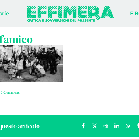
orie
E B
d’amico
0 Commenti
questo articolo
Facebook
X
Reddit
LinkedIn
Wha