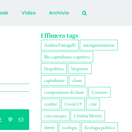
ook
Video
Archivio
Effimera tags
Andrea Fumagalli
autorganizzazione
Bio-capitalismo cognitivo
biopolitica
biopotere
capitalismo
classe
composizione di classe
Comune
confini
Covid-19
crisi
crisi europea
Cristina Morini
tsApp
Tumblr
Pinterest
Email
diritti
ecologia
Ecologia politica