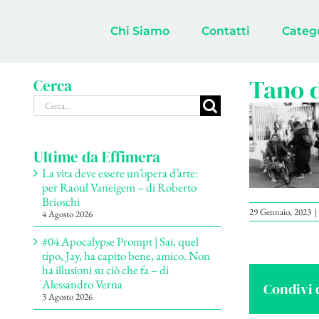
Salta
al
Chi Siamo
Contatti
Categ
contenuto
Tano 
Cerca
Cerca
per:
Ultime da Effimera
La vita deve essere un’opera d’arte:
per Raoul Vaneigem – di Roberto
Brioschi
29 Gennaio, 2023
|
4 Agosto 2026
#04 Apocalypse Prompt | Sai, quel
tipo, Jay, ha capito bene, amico. Non
ha illusioni su ciò che fa – di
Alessandro Verna
Condivi 
3 Agosto 2026