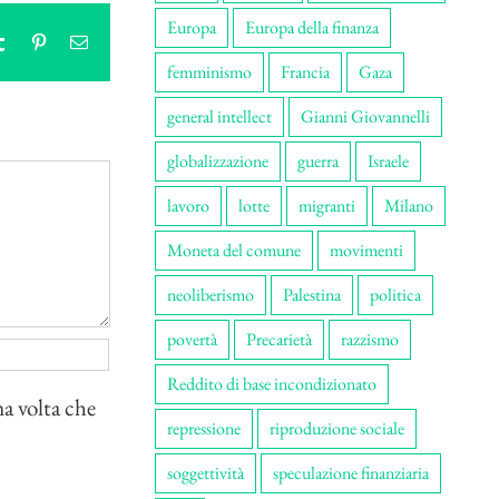
Europa
Europa della finanza
tsApp
Tumblr
Pinterest
Email
femminismo
Francia
Gaza
general intellect
Gianni Giovannelli
globalizzazione
guerra
Israele
lavoro
lotte
migranti
Milano
Moneta del comune
movimenti
neoliberismo
Palestina
politica
povertà
Precarietà
razzismo
Reddito di base incondizionato
ma volta che
repressione
riproduzione sociale
soggettività
speculazione finanziaria