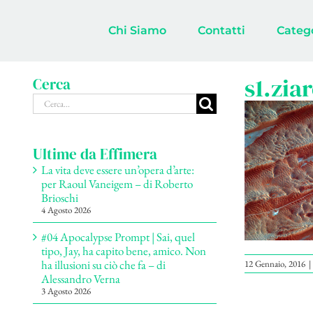
Salta
al
Chi Siamo
Contatti
Categ
contenuto
s1.zia
Cerca
Cerca
per:
Ultime da Effimera
La vita deve essere un’opera d’arte:
per Raoul Vaneigem – di Roberto
Brioschi
4 Agosto 2026
#04 Apocalypse Prompt | Sai, quel
tipo, Jay, ha capito bene, amico. Non
ha illusioni su ciò che fa – di
12 Gennaio, 2016
|
Alessandro Verna
3 Agosto 2026