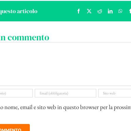
questo articolo
Facebook
X
Reddit
LinkedIn
Wha
 un commento
io nome, email e sito web in questo browser per la prossi