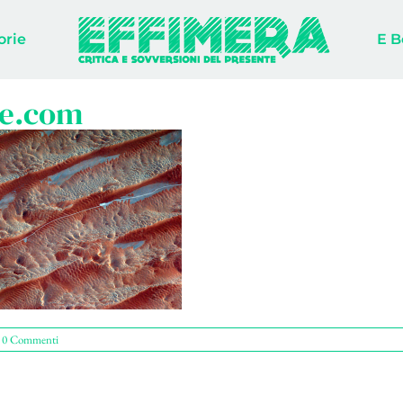
orie
E B
re.com
0 Commenti