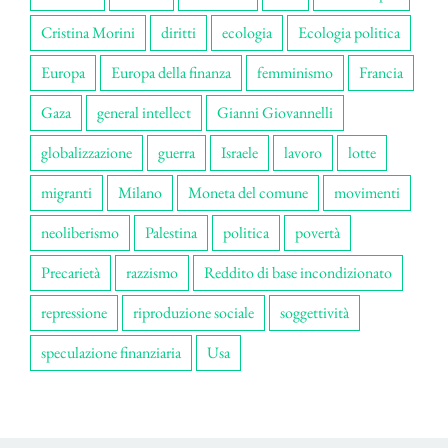
Cristina Morini
diritti
ecologia
Ecologia politica
Europa
Europa della finanza
femminismo
Francia
Gaza
general intellect
Gianni Giovannelli
globalizzazione
guerra
Israele
lavoro
lotte
migranti
Milano
Moneta del comune
movimenti
neoliberismo
Palestina
politica
povertà
Precarietà
razzismo
Reddito di base incondizionato
repressione
riproduzione sociale
soggettività
speculazione finanziaria
Usa