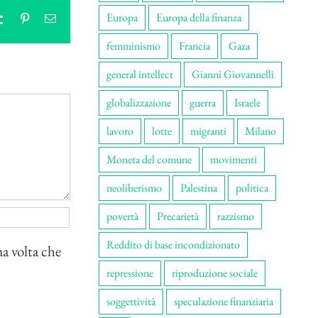
Europa
Europa della finanza
tsApp
Tumblr
Pinterest
Email
femminismo
Francia
Gaza
general intellect
Gianni Giovannelli
globalizzazione
guerra
Israele
lavoro
lotte
migranti
Milano
Moneta del comune
movimenti
neoliberismo
Palestina
politica
povertà
Precarietà
razzismo
Reddito di base incondizionato
ma volta che
repressione
riproduzione sociale
soggettività
speculazione finanziaria