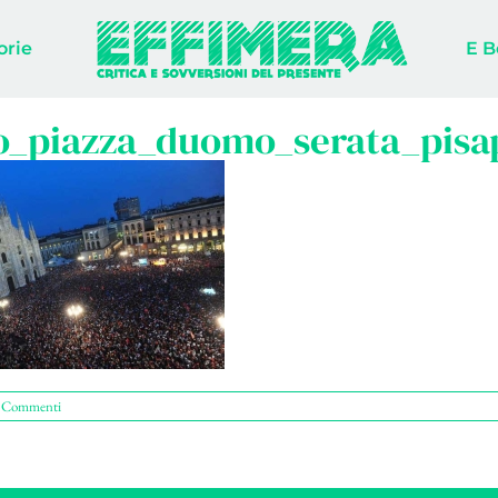
orie
E B
o_piazza_duomo_serata_pis
 Commenti