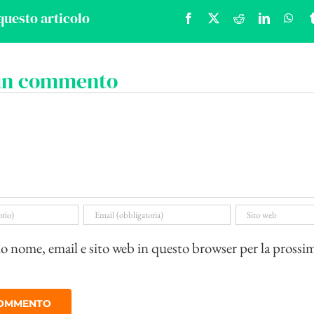
questo articolo
Facebook
X
Reddit
LinkedIn
Wha
 un commento
io nome, email e sito web in questo browser per la prossi