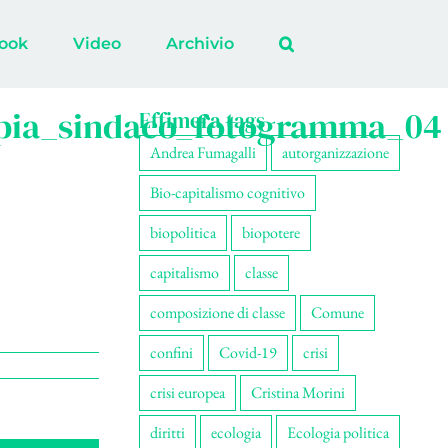
ook
Video
Archivio
apia_sindaco_fotogramma_04
Effimera tags
Andrea Fumagalli
autorganizzazione
Bio-capitalismo cognitivo
biopolitica
biopotere
capitalismo
classe
composizione di classe
Comune
confini
Covid-19
crisi
crisi europea
Cristina Morini
diritti
ecologia
Ecologia politica