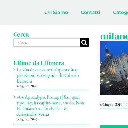
Salta
al
Chi Siamo
Contatti
Categ
contenuto
milan
Cerca
Cerca
per:
Ultime da Effimera
La vita deve essere un’opera d’arte:
per Raoul Vaneigem – di Roberto
Brioschi
4 Agosto 2026
#04 Apocalypse Prompt | Sai, quel
tipo, Jay, ha capito bene, amico. Non
6 Giugno, 2016
|
0
ha illusioni su ciò che fa – di
Alessandro Verna
3 Agosto 2026