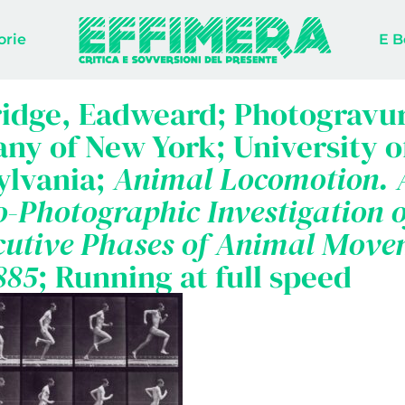
orie
E B
idge, Eadweard; Photogravu
y of New York; University o
ylvania;
Animal Locomotion. 
o-Photographic Investigation o
cutive Phases of Animal Move
885
; Running at full speed