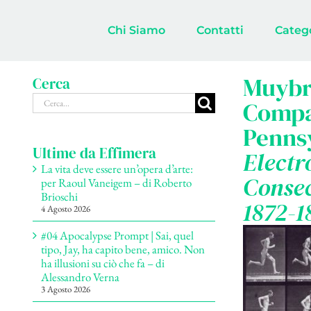
Salta
al
Chi Siamo
Contatti
Categ
contenuto
Muybr
Cerca
Cerca
Compan
per:
Penns
Ultime da Effimera
Electr
La vita deve essere un’opera d’arte:
Conse
per Raoul Vaneigem – di Roberto
Brioschi
1872-1
4 Agosto 2026
#04 Apocalypse Prompt | Sai, quel
tipo, Jay, ha capito bene, amico. Non
ha illusioni su ciò che fa – di
Alessandro Verna
3 Agosto 2026