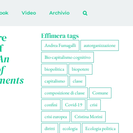
ook
Video
Archivio
re
Effimera tags
f
Andrea Fumagalli
autorganizzazione
An
Bio-capitalismo cognitivo
f
biopolitica
biopotere
ments
capitalismo
classe
composizione di classe
Comune
confini
Covid-19
crisi
crisi europea
Cristina Morini
diritti
ecologia
Ecologia politica