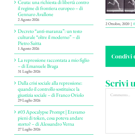
Ceuta: una richiesta di libertà contro
il regime di frontiera europeo – di
Gennaro Avallone
2 Agosto 2026
2 Ottobre, 2020
|
0
Decreto “anti-maranza”: un testo
culturale “oltre il moderno” – di
Pietro Saitta
1 Agosto 2026
Condivi 
La repressione raccontata a mio figlio
– di Emanuele Braga
31 Luglio 2026
Scrivi
Dalla crisi sociale alla repressione:
quando il controllo sostituisce la
Commento
giustizia sociale – di Franco Oriolo
29 Luglio 2026
#03 Apocalypse Prompt | Eravamo
pieni di token, cosa poteva andare
storto? – di Alessandro Verna
27 Luglio 2026