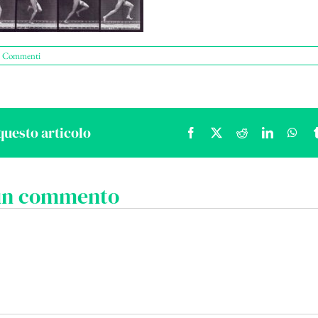
 Commenti
questo articolo
Facebook
X
Reddit
LinkedIn
Wha
 un commento