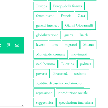
Europa
Europa della finanza
femminismo
Francia
Gaza
general intellect
Gianni Giovannelli
globalizzazione
guerra
Israele
lavoro
lotte
migranti
Milano
tsApp
Tumblr
Pinterest
Email
Moneta del comune
movimenti
neoliberismo
Palestina
politica
povertà
Precarietà
razzismo
Reddito di base incondizionato
repressione
riproduzione sociale
soggettività
speculazione finanziaria