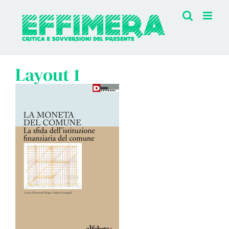
Salta
al
contenuto
Layout 1