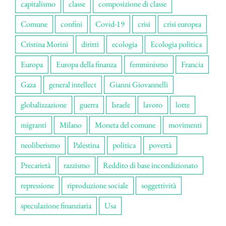
capitalismo
classe
composizione di classe
Comune
confini
Covid-19
crisi
crisi europea
Cristina Morini
diritti
ecologia
Ecologia politica
Europa
Europa della finanza
femminismo
Francia
Gaza
general intellect
Gianni Giovannelli
globalizzazione
guerra
Israele
lavoro
lotte
migranti
Milano
Moneta del comune
movimenti
neoliberismo
Palestina
politica
povertà
Precarietà
razzismo
Reddito di base incondizionato
repressione
riproduzione sociale
soggettività
speculazione finanziaria
Usa