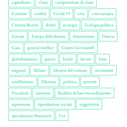
capitalismo
classe
composizione di classe
Comune
confini
Covid-19
crisi
crisi europea
Cristina Morini
diritti
ecologia
Ecologia politica
Europa
Europa della finanza
femminismo
Francia
Gaza
general intellect
Gianni Giovannelli
globalizzazione
guerra
Israele
lavoro
lotte
migranti
Milano
Moneta del comune
movimenti
neoliberismo
Palestina
politica
povertà
Precarietà
razzismo
Reddito di base incondizionato
repressione
riproduzione sociale
soggettività
speculazione finanziaria
Usa