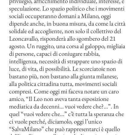
privilegio, arricchimento individuale, interesse, e
speculazione. Lo spazio politico che i movimenti
sociali occuperanno domani a Milano, oggi
dipende anche, in buona misura, da come la città
solidale ed accogliente, non solo il collettivo del
Leoncavallo, risponderà allo sgombero del 21
agosto. Un ruggito, una corsa al galoppo, migliaia
di persone, capaci di coniugare rabbia,
intelligenza, necessità di strappare uno spazio di
luce, di vita, di possibilità. Le scorciatoie non
bastano più, non bastano alla giunta milanese,
alla politica cittadina tutta, movimenti sociali
compresi. Come oggi mi faceva notare un caro
amico, “Il Leo non aveva tanta esposizione
mediatica da decenni… vuoi vedere che?…”. In
quel “vuoi vedere che…” c’è tutta la speranza che
ci vuole perché, diciamolo, oggi l’unico
“SalvaMilano” che può rappresentarci è quello