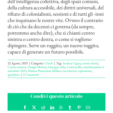
dell’intelligenza collettiva, degli spazi comuni,
della cultura accessibile, dei diritti universali, del
rifiuto di colonialismi, sessismi e di tutti gli -ismi
che inquinano le nostre vite. Ovvero il contrario
di ciò che da decenni ci governa (da sempre,
potremmo anche dire), che si chiami centro
sinistra o centro destra, o come si vogliono
dipingere. Serve un ruggito, un nuovo ruggito,
capace di generare un futuro possibile.
22 Agosto, 2025
|
Categorie:
Crinali
|
Tag:
Andrea Cegna
,
centro destra
,
Centro-sinistra
,
Giorgia Meloni
,
Giuseppe Sala
,
Leoncavallo
,
manifestazione 6
settembre 2025
,
Matteo Piantedosi
,
Milano
,
movimenti
,
repressione
,
sgombero
|
0 Commenti
Condivi questo articolo
Facebook
X
Reddit
LinkedIn
WhatsApp
Tumblr
Pinterest
Email