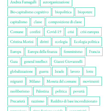
Andrea Fumagalli
autorganizzazione
Bio-capitalismo cognitivo
biopolitica
biopotere
capitalismo
classe
composizione di classe
Comune
confini
Covid-19
crisi
crisi europea
Cristina Morini
diritti
ecologia
Ecologia politica
Europa
Europa della finanza
femminismo
Francia
Gaza
general intellect
Gianni Giovannelli
globalizzazione
guerra
Israele
lavoro
lotte
migranti
Milano
Moneta del comune
movimenti
neoliberismo
Palestina
politica
povertà
Precarietà
razzismo
Reddito di base incondizionato
repressione
riproduzione sociale
soggettività