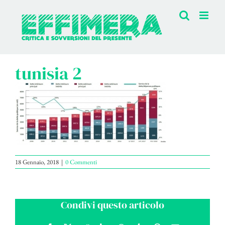
Salta
al
contenuto
tunisia 2
18 Gennaio, 2018
|
0 Commenti
Condivi questo articolo