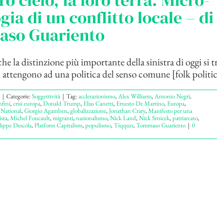
ro cielo, la loro terra. Micro-
gia di un conflitto locale – di
so Guariento
 la distinzione più importante della sinistra di oggi si tr
i attengono ad una politica del senso comune [folk politics
|
Categorie:
Soggettività
|
Tag:
acclerazionismo
,
Alex Williams
,
Antonio Negri
,
nfini
,
crisi europa
,
Donald Trump
,
Elias Canetti
,
Ernesto De Martino
,
Europa
,
 National
,
Giorgio Agamben
,
globalizzazione
,
Jonathan Crary
,
Manifesto per una
ista
,
Michel Foucault
,
migranti
,
nazionalismo
,
Nick Land
,
Nick Srnicek
,
patriarcato
,
lippe Descola
,
Platform Capitalism
,
populismo
,
Tiqqun
,
Tommaso Guariento
|
0