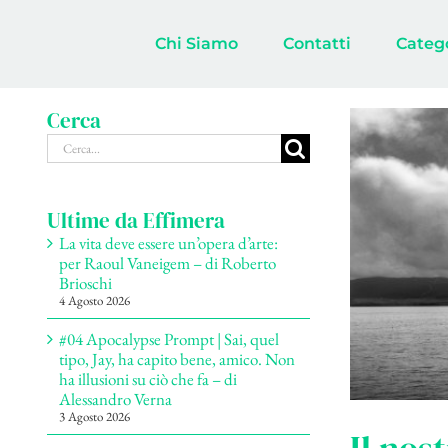
Salta
al
Chi Siamo
Contatti
Categ
contenuto
Cerca
Cerca
per:
Ultime da Effimera
La vita deve essere un’opera d’arte:
per Raoul Vaneigem – di Roberto
Brioschi
4 Agosto 2026
#04 Apocalypse Prompt | Sai, quel
tipo, Jay, ha capito bene, amico. Non
ha illusioni su ciò che fa – di
Alessandro Verna
3 Agosto 2026