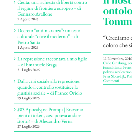
Il nost
Ceuta: una richiesta di libertà contro
ontolo
il regime di frontiera europeo – di
Gennaro Avallone
Tomma
2 Agosto 2026
Decreto “anti-maranza”: un testo
culturale “oltre il moderno” – di
“Crediamo che
Pietro Saitta
coloro che s
1 Agosto 2026
La repressione raccontata a mio figlio
11 Novembre, 2016
Carlo Ginzburg
,
co
– di Emanuele Braga
femminismo
,
Front
31 Luglio 2026
politica accelerazion
Peter Sloterdijk
,
Phi
Dalla crisi sociale alla repressione:
Commenti
quando il controllo sostituisce la
giustizia sociale – di Franco Oriolo
29 Luglio 2026
#03 Apocalypse Prompt | Eravamo
pieni di token, cosa poteva andare
storto? – di Alessandro Verna
27 Luglio 2026