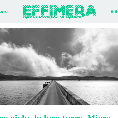
orie
E B