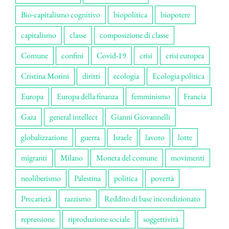
Bio-capitalismo cognitivo
biopolitica
biopotere
capitalismo
classe
composizione di classe
Comune
confini
Covid-19
crisi
crisi europea
Cristina Morini
diritti
ecologia
Ecologia politica
Europa
Europa della finanza
femminismo
Francia
Gaza
general intellect
Gianni Giovannelli
globalizzazione
guerra
Israele
lavoro
lotte
migranti
Milano
Moneta del comune
movimenti
neoliberismo
Palestina
politica
povertà
Precarietà
razzismo
Reddito di base incondizionato
repressione
riproduzione sociale
soggettività