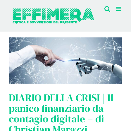
Salta
al
contenuto
DIARIO DELLA CRISI | Il
panico finanziario da
contagio digitale – di
Christian Marazzi