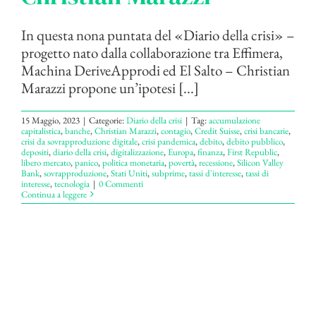
In questa nona puntata del «Diario della crisi» –
progetto nato dalla collaborazione tra Effimera,
Machina DeriveApprodi ed El Salto – Christian
Marazzi propone un’ipotesi [...]
15 Maggio, 2023
|
Categorie:
Diario della crisi
|
Tag:
accumulazione
capitalistica
,
banche
,
Christian Marazzi
,
contagio
,
Credit Suisse
,
crisi bancarie
,
crisi da sovrapproduzione digitale
,
crisi pandemica
,
debito
,
debito pubblico
,
depositi
,
diario della crisi
,
digitalizzazione
,
Europa
,
finanza
,
First Republic
,
libero mercato
,
panico
,
politica monetaria
,
povertà
,
recessione
,
Silicon Valley
Bank
,
sovrapproduzione
,
Stati Uniti
,
subprime
,
tassi d'interesse
,
tassi di
interesse
,
tecnologia
|
0 Commenti
Continua a leggere