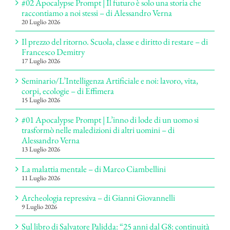
#02 Apocalypse Prompt | Il futuro è solo una storia che
raccontiamo a noi stessi – di Alessandro Verna
20 Luglio 2026
Il prezzo del ritorno. Scuola, classe e diritto di restare – di
Francesco Demitry
17 Luglio 2026
Seminario/L’Intelligenza Artificiale e noi: lavoro, vita,
corpi, ecologie – di Effimera
15 Luglio 2026
#01 Apocalypse Prompt | L’inno di lode di un uomo si
trasformò nelle maledizioni di altri uomini – di
Alessandro Verna
13 Luglio 2026
La malattia mentale – di Marco Ciambellini
11 Luglio 2026
Archeologia repressiva – di Gianni Giovannelli
9 Luglio 2026
Sul libro di Salvatore Palidda: “25 anni dal G8: continuità