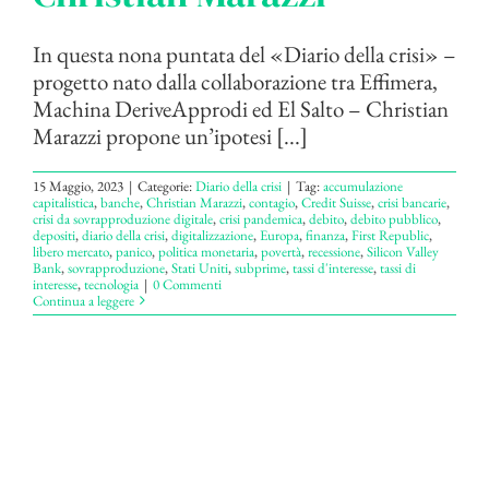
In questa nona puntata del «Diario della crisi» –
progetto nato dalla collaborazione tra Effimera,
Machina DeriveApprodi ed El Salto – Christian
Marazzi propone un’ipotesi [...]
15 Maggio, 2023
|
Categorie:
Diario della crisi
|
Tag:
accumulazione
capitalistica
,
banche
,
Christian Marazzi
,
contagio
,
Credit Suisse
,
crisi bancarie
,
crisi da sovrapproduzione digitale
,
crisi pandemica
,
debito
,
debito pubblico
,
depositi
,
diario della crisi
,
digitalizzazione
,
Europa
,
finanza
,
First Republic
,
libero mercato
,
panico
,
politica monetaria
,
povertà
,
recessione
,
Silicon Valley
Bank
,
sovrapproduzione
,
Stati Uniti
,
subprime
,
tassi d'interesse
,
tassi di
interesse
,
tecnologia
|
0 Commenti
Continua a leggere