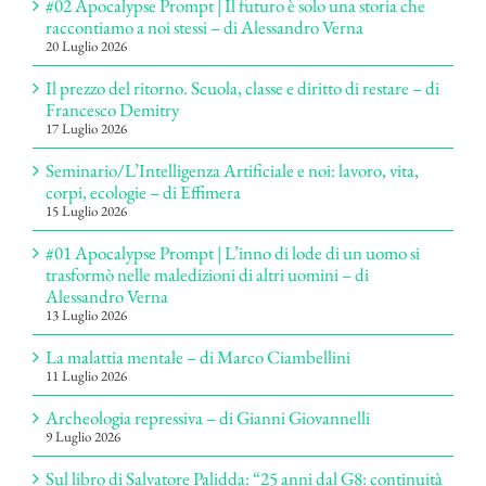
#02 Apocalypse Prompt | Il futuro è solo una storia che
raccontiamo a noi stessi – di Alessandro Verna
20 Luglio 2026
Il prezzo del ritorno. Scuola, classe e diritto di restare – di
Francesco Demitry
17 Luglio 2026
Seminario/L’Intelligenza Artificiale e noi: lavoro, vita,
corpi, ecologie – di Effimera
15 Luglio 2026
#01 Apocalypse Prompt | L’inno di lode di un uomo si
trasformò nelle maledizioni di altri uomini – di
Alessandro Verna
13 Luglio 2026
La malattia mentale – di Marco Ciambellini
11 Luglio 2026
Archeologia repressiva – di Gianni Giovannelli
9 Luglio 2026
Sul libro di Salvatore Palidda: “25 anni dal G8: continuità