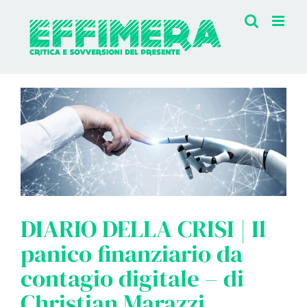
Salta
al
contenuto
DIARIO DELLA CRISI | Il
panico finanziario da
contagio digitale – di
Christian Marazzi