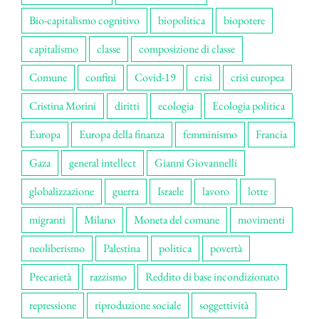
Bio-capitalismo cognitivo
biopolitica
biopotere
capitalismo
classe
composizione di classe
Comune
confini
Covid-19
crisi
crisi europea
Cristina Morini
diritti
ecologia
Ecologia politica
Europa
Europa della finanza
femminismo
Francia
Gaza
general intellect
Gianni Giovannelli
globalizzazione
guerra
Israele
lavoro
lotte
migranti
Milano
Moneta del comune
movimenti
neoliberismo
Palestina
politica
povertà
Precarietà
razzismo
Reddito di base incondizionato
repressione
riproduzione sociale
soggettività