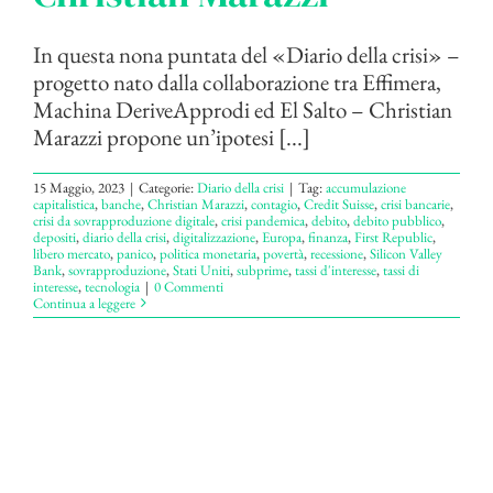
In questa nona puntata del «Diario della crisi» –
progetto nato dalla collaborazione tra Effimera,
Machina DeriveApprodi ed El Salto – Christian
Marazzi propone un’ipotesi [...]
15 Maggio, 2023
|
Categorie:
Diario della crisi
|
Tag:
accumulazione
capitalistica
,
banche
,
Christian Marazzi
,
contagio
,
Credit Suisse
,
crisi bancarie
,
crisi da sovrapproduzione digitale
,
crisi pandemica
,
debito
,
debito pubblico
,
depositi
,
diario della crisi
,
digitalizzazione
,
Europa
,
finanza
,
First Republic
,
libero mercato
,
panico
,
politica monetaria
,
povertà
,
recessione
,
Silicon Valley
Bank
,
sovrapproduzione
,
Stati Uniti
,
subprime
,
tassi d'interesse
,
tassi di
interesse
,
tecnologia
|
0 Commenti
Continua a leggere