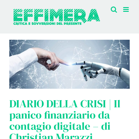
Salta
al
contenuto
DIARIO DELLA CRISI | Il
panico finanziario da
contagio digitale – di
Christian Marazzi