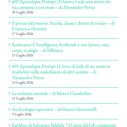
#02 Apocalypse Prompt | Il futuro è solo una storia che
raccontiamo a noi stessi – di Alessandro Verna
20 Luglio 2026
Il prezzo del ritorno. Scuola, classe e diritto di restare – di
Francesco Demitry
17 Luglio 2026
Seminario/L’Intelligenza Artificiale e noi: lavoro, vita,
corpi, ecologie – di Effimera
15 Luglio 2026
#01 Apocalypse Prompt | L’inno di lode di un uomo si
trasformò nelle maledizioni di altri uomini – di
Alessandro Verna
13 Luglio 2026
La malattia mentale – di Marco Ciambellini
11 Luglio 2026
Archeologia repressiva – di Gianni Giovannelli
9 Luglio 2026
Sul libro di Salvatore Palidda: “25 anni dal G8: continuità