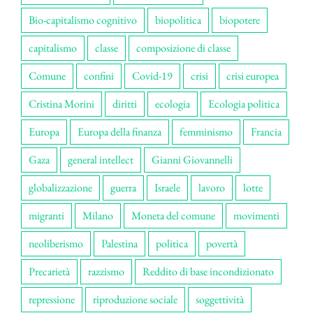
Bio-capitalismo cognitivo
biopolitica
biopotere
capitalismo
classe
composizione di classe
Comune
confini
Covid-19
crisi
crisi europea
Cristina Morini
diritti
ecologia
Ecologia politica
Europa
Europa della finanza
femminismo
Francia
Gaza
general intellect
Gianni Giovannelli
globalizzazione
guerra
Israele
lavoro
lotte
migranti
Milano
Moneta del comune
movimenti
neoliberismo
Palestina
politica
povertà
Precarietà
razzismo
Reddito di base incondizionato
repressione
riproduzione sociale
soggettività