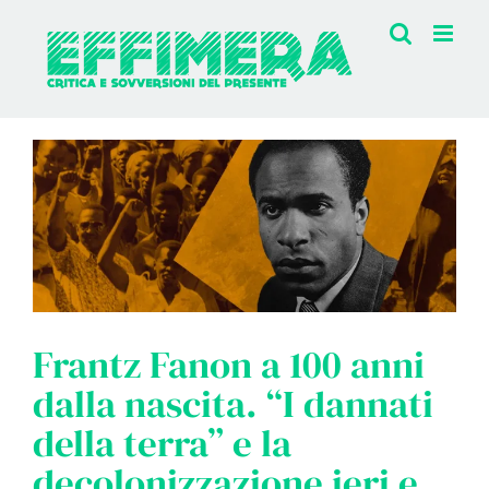
Salta
al
contenuto
Frantz Fanon a 100 anni
dalla nascita. “I dannati
della terra” e la
decolonizzazione ieri e