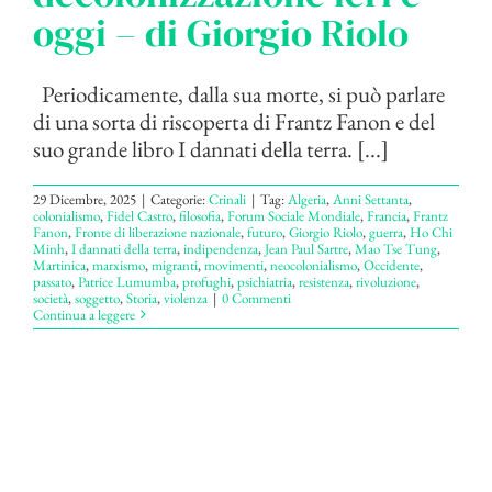
oggi – di Giorgio Riolo
Periodicamente, dalla sua morte, si può parlare
di una sorta di riscoperta di Frantz Fanon e del
suo grande libro I dannati della terra. [...]
29 Dicembre, 2025
|
Categorie:
Crinali
|
Tag:
Algeria
,
Anni Settanta
,
colonialismo
,
Fidel Castro
,
filosofia
,
Forum Sociale Mondiale
,
Francia
,
Frantz
Fanon
,
Fronte di liberazione nazionale
,
futuro
,
Giorgio Riolo
,
guerra
,
Ho Chi
Minh
,
I dannati della terra
,
indipendenza
,
Jean Paul Sartre
,
Mao Tse Tung
,
Martinica
,
marxismo
,
migranti
,
movimenti
,
neocolonialismo
,
Occidente
,
passato
,
Patrice Lumumba
,
profughi
,
psichiatria
,
resistenza
,
rivoluzione
,
società
,
soggetto
,
Storia
,
violenza
|
0 Commenti
Continua a leggere