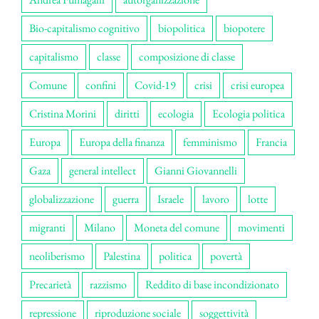
Bio-capitalismo cognitivo
biopolitica
biopotere
capitalismo
classe
composizione di classe
Comune
confini
Covid-19
crisi
crisi europea
Cristina Morini
diritti
ecologia
Ecologia politica
Europa
Europa della finanza
femminismo
Francia
Gaza
general intellect
Gianni Giovannelli
globalizzazione
guerra
Israele
lavoro
lotte
migranti
Milano
Moneta del comune
movimenti
neoliberismo
Palestina
politica
povertà
Precarietà
razzismo
Reddito di base incondizionato
repressione
riproduzione sociale
soggettività