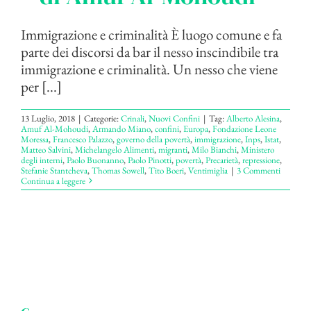
Immigrazione e criminalità È luogo comune e fa
parte dei discorsi da bar il nesso inscindibile tra
immigrazione e criminalità. Un nesso che viene
per [...]
13 Luglio, 2018
|
Categorie:
Crinali
,
Nuovi Confini
|
Tag:
Alberto Alesina
,
Amuf Al-Mohoudi
,
Armando Miano
,
confini
,
Europa
,
Fondazione Leone
Moressa
,
Francesco Palazzo
,
governo della povertà
,
immigrazione
,
Inps
,
Istat
,
Matteo Salvini
,
Michelangelo Alimenti
,
migranti
,
Milo Bianchi
,
Ministero
degli interni
,
Paolo Buonanno
,
Paolo Pinotti
,
povertà
,
Precarietà
,
repressione
,
Stefanie Stantcheva
,
Thomas Sowell
,
Tito Boeri
,
Ventimiglia
|
3 Commenti
Continua a leggere