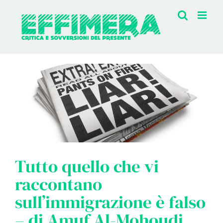
Salta
al
contenuto
Tutto quello che vi
raccontano
sull’immigrazione è falso
– di Amuf Al-Mohoudi