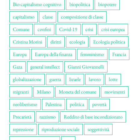
Bio-capitalismo cognitivo
biopolitica
biopotere
capitalismo
classe
composizione di classe
Comune
confini
Covid-19
crisi
crisi europea
Cristina Morini
diritti
ecologia
Ecologia politica
Europa
Europa della finanza
femminismo
Francia
Gaza
general intellect
Gianni Giovannelli
globalizzazione
guerra
Israele
lavoro
lotte
migranti
Milano
Moneta del comune
movimenti
neoliberismo
Palestina
politica
povertà
Precarietà
razzismo
Reddito di base incondizionato
repressione
riproduzione sociale
soggettività