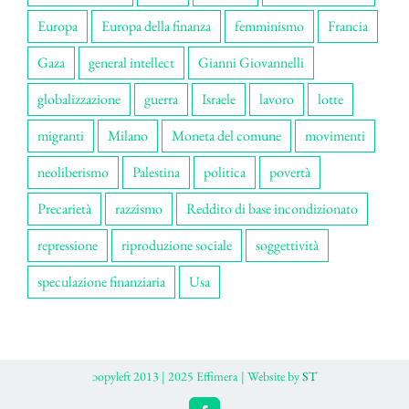
Europa
Europa della finanza
femminismo
Francia
Gaza
general intellect
Gianni Giovannelli
globalizzazione
guerra
Israele
lavoro
lotte
migranti
Milano
Moneta del comune
movimenti
neoliberismo
Palestina
politica
povertà
Precarietà
razzismo
Reddito di base incondizionato
repressione
riproduzione sociale
soggettività
speculazione finanziaria
Usa
ɔopyleft 2013 | 2025 Effimera | Website by
ST