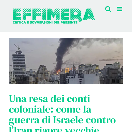
Salta
al
contenuto
Una resa dei conti
coloniale: come la
guerra di Israele contro
l’Iran riapre vecchie