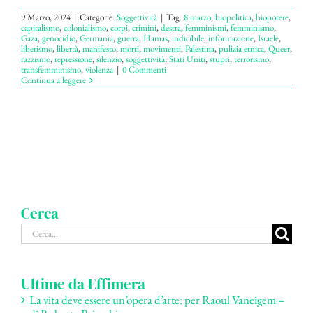
9 Marzo, 2024
|
Categorie:
Soggettività
|
Tag:
8 marzo
,
biopolitica
,
biopotere
,
capitalismo
,
colonialismo
,
corpi
,
crimini
,
destra
,
femminismi
,
femminismo
,
Gaza
,
genocidio
,
Germania
,
guerra
,
Hamas
,
indicibile
,
informazione
,
Israele
,
liberismo
,
libertà
,
manifesto
,
morti
,
movimenti
,
Palestina
,
pulizia etnica
,
Queer
,
razzismo
,
repressione
,
silenzio
,
soggettività
,
Stati Uniti
,
stupri
,
terrorismo
,
transfemminismo
,
violenza
|
0 Commenti
Continua a leggere
Cerca
Cerca
per:
Ultime da Effimera
La vita deve essere un’opera d’arte: per Raoul Vaneigem –