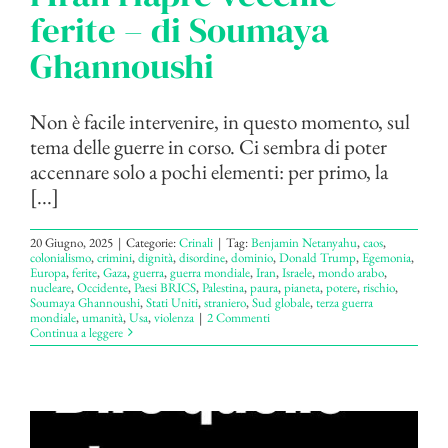
ferite – di Soumaya
Ghannoushi
Non è facile intervenire, in questo momento, sul
tema delle guerre in corso. Ci sembra di poter
accennare solo a pochi elementi: per primo, la
[...]
20 Giugno, 2025
|
Categorie:
Crinali
|
Tag:
Benjamin Netanyahu
,
caos
,
colonialismo
,
crimini
,
dignità
,
disordine
,
dominio
,
Donald Trump
,
Egemonia
,
Europa
,
ferite
,
Gaza
,
guerra
,
guerra mondiale
,
Iran
,
Israele
,
mondo arabo
,
nucleare
,
Occidente
,
Paesi BRICS
,
Palestina
,
paura
,
pianeta
,
potere
,
rischio
,
Soumaya Ghannoushi
,
Stati Uniti
,
straniero
,
Sud globale
,
terza guerra
mondiale
,
umanità
,
Usa
,
violenza
|
2 Commenti
Continua a leggere