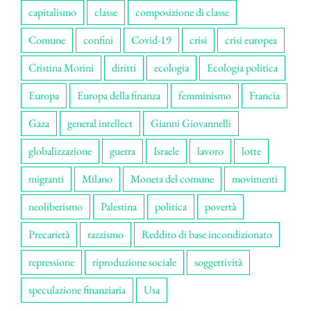
capitalismo
classe
composizione di classe
Comune
confini
Covid-19
crisi
crisi europea
Cristina Morini
diritti
ecologia
Ecologia politica
Europa
Europa della finanza
femminismo
Francia
Gaza
general intellect
Gianni Giovannelli
globalizzazione
guerra
Israele
lavoro
lotte
migranti
Milano
Moneta del comune
movimenti
neoliberismo
Palestina
politica
povertà
Precarietà
razzismo
Reddito di base incondizionato
repressione
riproduzione sociale
soggettività
speculazione finanziaria
Usa