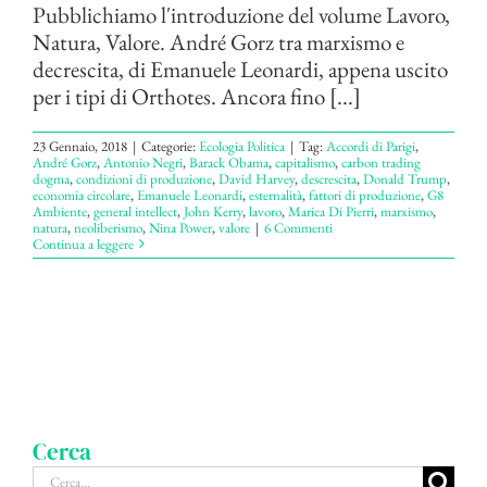
Pubblichiamo l'introduzione del volume Lavoro,
Natura, Valore. André Gorz tra marxismo e
decrescita, di Emanuele Leonardi, appena uscito
per i tipi di Orthotes. Ancora fino [...]
23 Gennaio, 2018
|
Categorie:
Ecologia Politica
|
Tag:
Accordi di Parigi
,
André Gorz
,
Antonio Negri
,
Barack Obama
,
capitalismo
,
carbon trading
dogma
,
condizioni di produzione
,
David Harvey
,
descrescita
,
Donald Trump
,
economia circolare
,
Emanuele Leonardi
,
esternalità
,
fattori di produzione
,
G8
Ambiente
,
general intellect
,
John Kerry
,
lavoro
,
Marica Di Pierri
,
marxismo
,
natura
,
neoliberismo
,
Nina Power
,
valore
|
6 Commenti
Continua a leggere
Cerca
Cerca